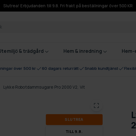
Slutrea! Erbjudanden till 9.8. Fri frakt på beställningar över 500 KR
odukter
Utemiljö & trädgård
Hem & inredning
Hem-e
llningar över 500 kr
60 dagars returrätt
Snabb kundtjänst
Flexi
Lykke Robotdammsugare Pro 2000 V2, Vit
L
SLUT­REA
2
TILL 9.8.