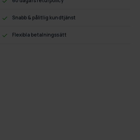
60 dagars returpolicy
Snabb & pålitlig kundtjänst
Flexibla betalningssätt