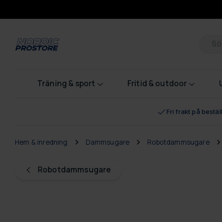
Pr
Träning & sport
Fritid & outdoor
Fri frakt på bestä
Hem & inredning
Dammsugare
Robotdammsugare
Robotdammsugare