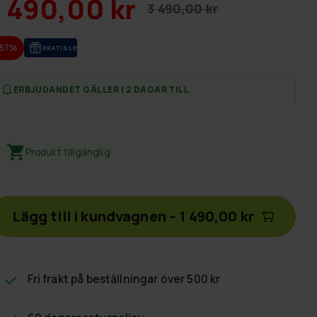
1 490,00 kr
3 490,00 kr
-57%
GRA­TIS LE­VE­RANS
ERBJUDANDET GÄLLER I 2 DAGAR TILL
Produkt tillgänglig
Lägg till i kundvagnen
–
1 490,00 kr
Fri frakt
på beställningar över 500 kr