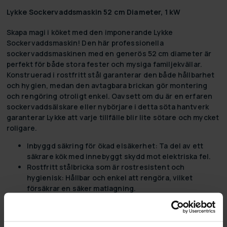
Lykke Sockervaddsmaskin 52 cm Diameter, 1 kW
Skapa magi i köket med den imponerande Lykke
Sockervaddsmaskin! Den här professionella
sockervaddsmaskinen med en generös 52 cm diameter är
perfekt för både stora fester och mysiga familjekvällar.
Konstruerad i rostfritt stål garanterar den både hållbarhet
och hygien, medan den avtagbara brickan gör montering
och rengöring otroligt enkel. Oavsett om du är en erfaren
sockervaddsälskare eller nybörjare i detta söta hantverk
garanterar Lykke att varje tillfälle blir lite sötare och mycket
roligare.
Inbyggd säkring för ökad elsäkerhet:
Ta del av ett
säkrare kök med innebyggt skydd mot elektriska fel.
Rostfritt stålbricka som är rostresistent och
hygienisk:
Hållbar och enkel att rengöra, vilket
försäkrar en säker matlagning.
Avtagbar bricka för enkel montering och demontering:
Enkel att sätta upp och ta ner, vilket gör den praktisk
för både dagligt bruk och speciella evenemang.