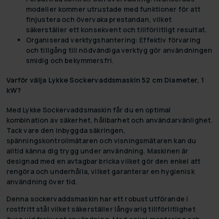
modeller kommer utrustade med funktioner för att
finjustera och övervaka prestandan, vilket
säkerställer ett konsekvent och tillförlitligt resultat.
Organiserad verktygshantering:
Effektiv förvaring
och tillgång till nödvändiga verktyg gör användningen
smidig och bekymmersfri.
Varför välja Lykke Sockervaddsmaskin 52 cm Diameter, 1
kW?
Med Lykke Sockervaddsmaskin får du en optimal
kombination av säkerhet, hållbarhet och användarvänlighet.
Tack vare den inbyggda säkringen,
spänningskontrollmätaren och visningsmätaren kan du
alltid känna dig trygg under användning. Maskinen är
designad med en avtagbar bricka vilket gör den enkel att
rengöra och underhålla, vilket garanterar en hygienisk
användning över tid.
Denna sockervaddsmaskin har ett robust utförande i
rostfritt stål vilket säkerställer långvarig tillförlitlighet