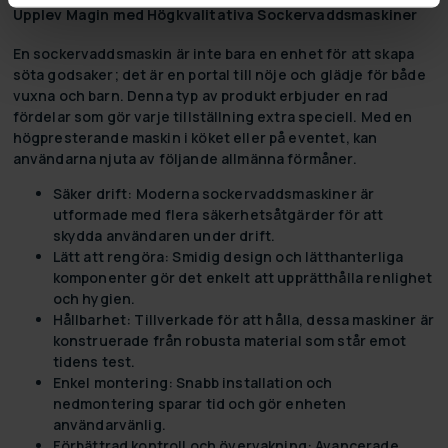
Upplev Magin med Högkvalitativa Sockervaddsmaskiner
En sockervaddsmaskin är inte bara en enhet för att skapa
söta godsaker; det är en portal till nöje och glädje för både
vuxna och barn. Denna typ av produkt erbjuder en rad
fördelar som gör varje tillställning extra speciell. Med en
högpresterande maskin i köket eller på eventet, kan
användarna njuta av följande allmänna förmåner.
Säker drift:
Moderna sockervaddsmaskiner är
utformade med flera säkerhetsåtgärder för att
skydda användaren under drift.
Lätt att rengöra:
Smidig design och lätthanterliga
komponenter gör det enkelt att upprätthålla renlighet
och hygien.
Hållbarhet:
Tillverkade för att hålla, dessa maskiner är
konstruerade från robusta material som står emot
tidens test.
Enkel montering:
Snabb installation och
nedmontering sparar tid och gör enheten
användarvänlig.
Förbättrad kontroll och övervakning:
Avancerade