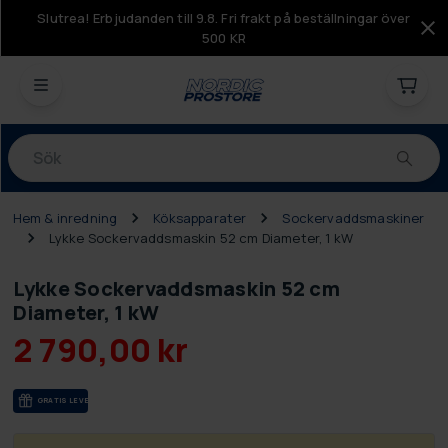
Slutrea! Erbjudanden till 9.8. Fri frakt på beställningar över
500 KR
Produkter
Hem & inredning
Köksapparater
Sockervaddsmaskiner
Lykke Sockervaddsmaskin 52 cm Diameter, 1 kW
Lykke Sockervaddsmaskin 52 cm
Diameter, 1 kW
2 790,00 kr
GRA­TIS LE­VE­RANS