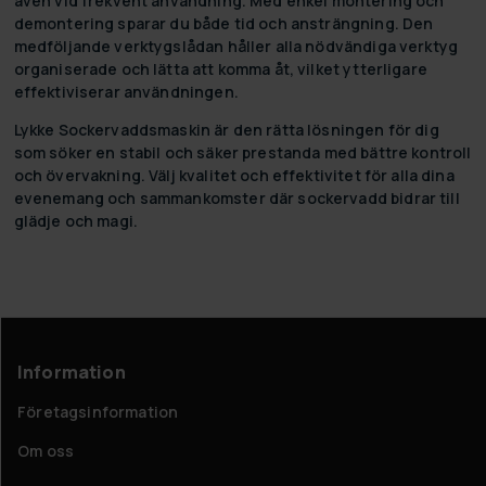
även vid frekvent användning. Med enkel montering och
demontering sparar du både tid och ansträngning. Den
medföljande verktygslådan håller alla nödvändiga verktyg
organiserade och lätta att komma åt, vilket ytterligare
effektiviserar användningen.
Lykke Sockervaddsmaskin är den rätta lösningen för dig
som söker en stabil och säker prestanda med bättre kontroll
och övervakning. Välj kvalitet och effektivitet för alla dina
evenemang och sammankomster där sockervadd bidrar till
glädje och magi.
Information
Företagsinformation
Om oss