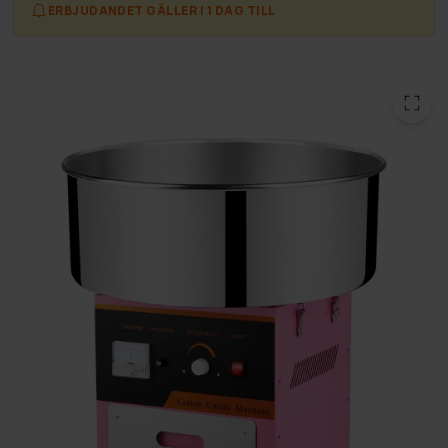
ERBJUDANDET GÄLLER I 1 DAG TILL