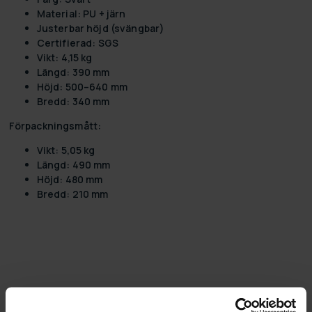
Material: PU + järn
Justerbar höjd (svängbar)
Certifierad: SGS
Vikt: 4,15 kg
Längd: 390 mm
Höjd: 500–640 mm
Bredd: 340 mm
Förpackningsmått:
Vikt: 5,05 kg
Längd: 490 mm
Höjd: 480 mm
Bredd: 210 mm
4,6
Baserat på 8 recensioner