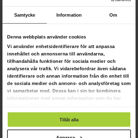
6
Samtycke
Information
Om
1
1
0
Denna webbplats använder cookies
0
Vi använder enhetsidentifierare för att anpassa
innehållet och annonserna till användarna,
SKRIV EN RECENSION
tillhandahålla funktioner för sociala medier och
analysera vår trafik. Vi vidarebefordrar även sådana
STÄLL EN FRÅGA
identifierare och annan information från din enhet till
de sociala medier och annons- och analysföretag som
vi samarbetar med. Dessa kan i sin tur kombinera
Recensioner
Frågor
informationen med annan information som du har
tillhandahållit eller som de har samlat in när du har
använt deras tjänster.
Tillåt alla
06-29-2023
Anonymous
A
Anpassa