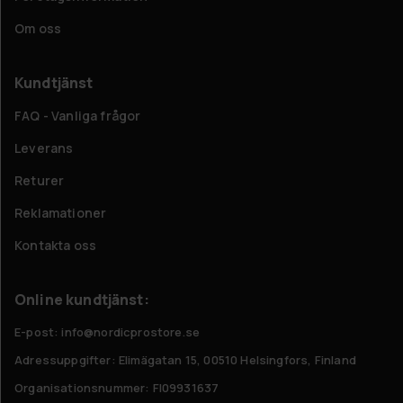
Om oss
Kundtjänst
FAQ - Vanliga frågor
Leverans
Returer
Reklamationer
Kontakta oss
Online kundtjänst:
E-post: info@nordicprostore.se
Adressuppgifter:
Elimägatan 15, 00510 Helsingfors, Finland
Organisationsnummer:
FI09931637