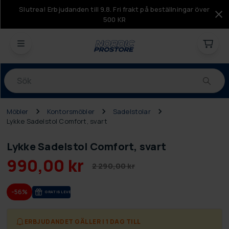
Slutrea! Erbjudanden till 9.8. Fri frakt på beställningar över
500 KR
Produkter
Möbler
Kontorsmöbler
Sadelstolar
Lykke Sadelstol Comfort, svart
Lykke Sadelstol Comfort, svart
990,00 kr
2 290,00 kr
-56%
GRA­TIS LE­VE­RANS
ERBJUDANDET GÄLLER I 1 DAG TILL