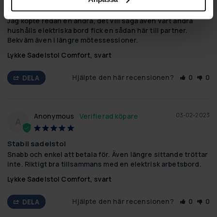
Utmärkt sadelstol
Jag köpte redan en andra, det vill säga även vårt andra 
hushålls elektriska bord fick en sådan här till partner. 
Bekväm även i längre mötessessioner.
Lykke Sadelstol Comfort, svart
Hjälpte den här recensionen?
0
0
DELA
03-02-2023
Anonymous
A
Stabil sadelstol
Snabb och enkel att betala för. Även längre sittande tröttar 
inte. Riktigt bra tillsammans med en elektrisk arbetsbord.
Lykke Sadelstol Comfort, svart
Hjälpte den här recensionen?
0
0
DELA