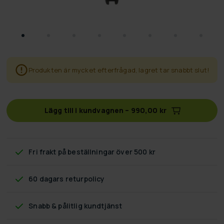
Produkten är mycket efterfrågad, lagret tar snabbt slut!
Lägg till i kundvagnen
–
990,00 kr
Fri frakt
på beställningar över 500 kr
60 dagars returpolicy
Snabb & pålitlig kundtjänst