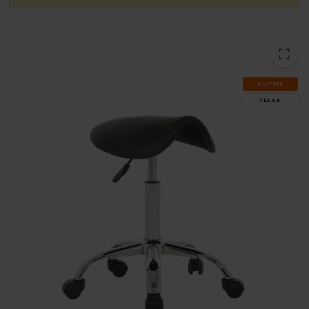
SLUT­REA
TILL 9.8.