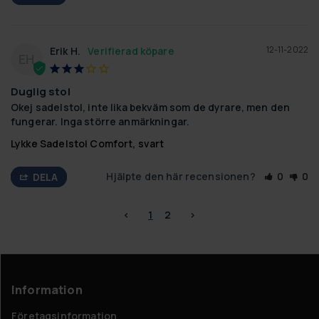
12-11-2022
Erik H.
EH
Duglig stol
Okej sadelstol, inte lika bekväm som de dyrare, men den 
fungerar. Inga större anmärkningar.
Lykke Sadelstol Comfort, svart
Hjälpte den här recensionen?
0
0
DELA
<
1
2
>
Information
Företagsinformation