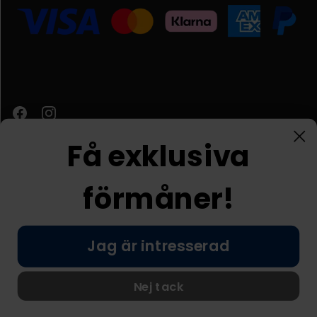
Få exklusiva
förmåner!
Kundtjänst
Jag är intresserad
© Nordic Prostore 2026
Allmänna villkor
Integritetspolicy
Nej tack