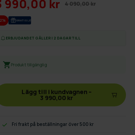
3 990,00 kr
4 090,00 kr
-2%
GRA­TIS LE­VE­RANS
ERBJUDANDET GÄLLER I 2 DAGAR TILL
Produkt tillgänglig
Lägg till i kundvagnen
–
3 990,00 kr
Fri frakt
på beställningar över 500 kr