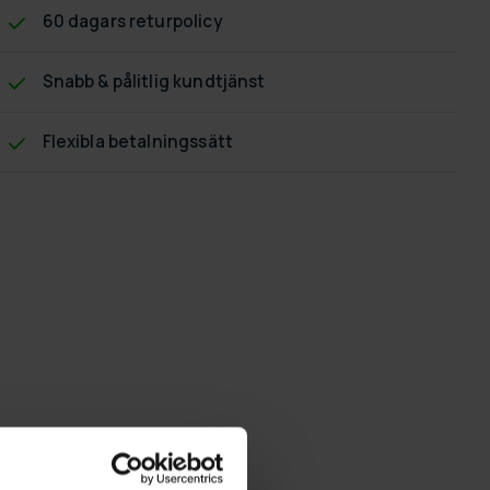
60 dagars returpolicy
Snabb & pålitlig kundtjänst
Flexibla betalningssätt