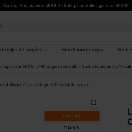
Slutrea! Erbjudanden till 9.8. Fri frakt på beställningar över 500 KR
odukter
Utemiljö & trädgård
Hem & inredning
Hem-e
llningar över 500 kr
60 dagars returrätt
Snabb kundtjänst
Flexi
ättställsskåp Nordic Original 80x46x50cm, svart
L
SLUT­REA
O
TILL 9.8.