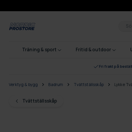
Pr
Träning & sport
Fritid & outdoor
Fri frakt på bestä
Verktyg & bygg
Badrum
Tvättställsskåp
Lykke Tv
Tvättställsskåp