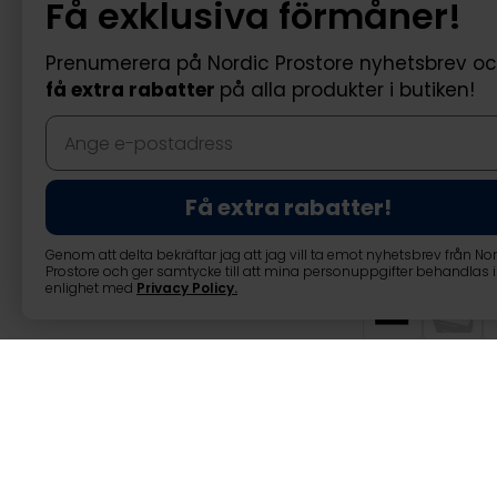
Få exklusiva förmåner!
Prenumerera på Nordic Prostore nyhetsbrev o
få extra rabatter
på alla produkter i butiken!
Få extra rabatter!
Genom att delta bekräftar jag att jag vill ta emot nyhetsbrev från No
Prostore och ger samtycke till att mina personuppgifter behandlas i
enlighet med
Privacy Policy
.
Lykke Tvättstäl