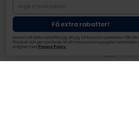
Få extra rabatter!
Genom att delta bekräftar jag att jag vill ta emot nyhetsbrev från No
Prostore och ger samtycke till att mina personuppgifter behandlas i
enlighet med
Privacy Policy
.
Lykke Tvättstäl
Lykke Tvättställsskåp Nordic 
Vi presenterar Lykke Sink Cab
fantastiska tvättställsskåpet 
vilket gör det till det perfekta