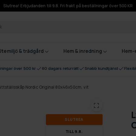
Slutrea! Erbjudanden till 9.8. Fri frakt på beställningar över 500 KR
odukter
Utemiljö & trädgård
Hem & inredning
Hem-e
llningar över 500 kr
60 dagars returrätt
Snabb kundtjänst
Flexi
ttställsskåp Nordic Original 80x46x50cm, vit
L
SLUT­REA
O
TILL 9.8.