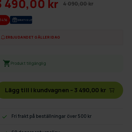
3 490,00 kr
4 090,00 kr
-14%
GRA­TIS LE­VE­RANS
ERBJUDANDET GÄLLER IDAG
Produkt tillgänglig
Lägg till i kundvagnen
–
3 490,00 kr
Fri frakt
på beställningar över 500 kr