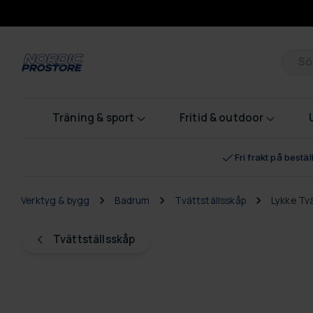
Pr
Träning & sport
Fritid & outdoor
Fri frakt på bestä
Verktyg & bygg
Badrum
Tvättställsskåp
Lykke Tvä
Tvättställsskåp