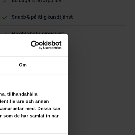
60 dagars returpolicy
Snabb & pålitlig kundtjänst
Flexibla betalningssätt
Om
a, tillhandahålla
dentifierare och annan
i samarbetar med. Dessa kan
er som de har samlat in när