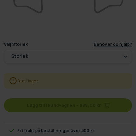
Välj
Storlek
Behöver du hjälp?
Storlek
Slut i lager
Lägg till i kundvagnen
–
999,00 kr
Fri frakt
på beställningar över 500 kr