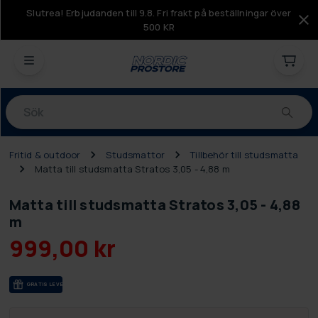
Slutrea! Erbjudanden till 9.8. Fri frakt på beställningar över
500 KR
Produkter
Fritid & outdoor
Studsmattor
Tillbehör till studsmatta
Matta till studsmatta Stratos 3,05 - 4,88 m
Matta till studsmatta Stratos 3,05 - 4,88
m
999,00 kr
GRA­TIS LE­VE­RANS