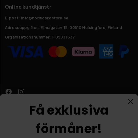
Online kundtjänst:
E-post: info@nordicprostore.se
Adressuppgifter:
Elimägatan 15, 00510 Helsingfors, Finland
Organisationsnummer:
FI09931637
Få exklusiva
förmåner!
Kundtjänst