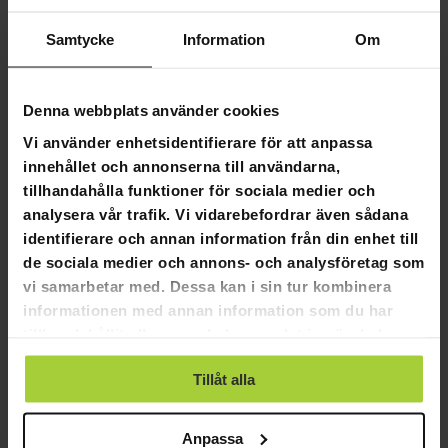
60 dagars returpolicy
Samtycke
Information
Om
Snabb & pålitlig kundtjänst
Denna webbplats använder cookies
Vi använder enhetsidentifierare för att anpassa
Flexibla betalningssätt
innehållet och annonserna till användarna,
tillhandahålla funktioner för sociala medier och
analysera vår trafik. Vi vidarebefordrar även sådana
identifierare och annan information från din enhet till
Matta till studsmatta Stratos Premium
de sociala medier och annons- och analysföretag som
3,96-4,88 M
vi samarbetar med. Dessa kan i sin tur kombinera
Produktinformation
informationen med annan information som du har
tillhandahållit eller som de har samlat in när du har
Lämplig som reservdel till produkten:
Stratos Premium
använt deras tjänster.
Material:
PP, Stål
Tillåt alla
Färg:
Svart
UV-skydd
Anti-halk
Anpassa