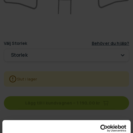
Välj
Storlek
Behöver du hjälp?
Storlek
Slut i lager
Lägg till i kundvagnen
–
1 190,00 kr
Fri frakt
på beställningar över 500 kr