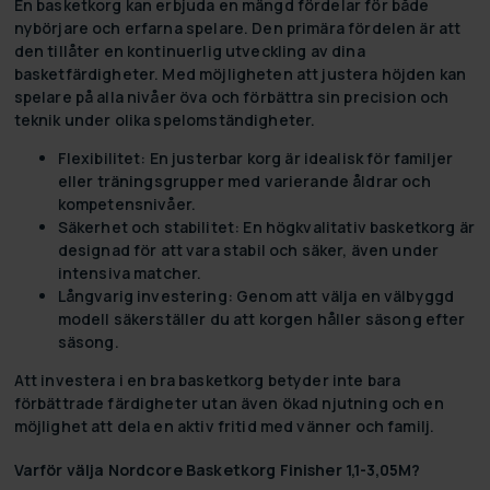
En basketkorg kan erbjuda en mängd fördelar för både
nybörjare och erfarna spelare. Den primära fördelen är att
den tillåter en kontinuerlig utveckling av dina
basketfärdigheter. Med möjligheten att justera höjden kan
spelare på alla nivåer öva och förbättra sin precision och
teknik under olika spelomständigheter.
Flexibilitet:
En justerbar korg är idealisk för familjer
eller träningsgrupper med varierande åldrar och
kompetensnivåer.
Säkerhet och stabilitet:
En högkvalitativ basketkorg är
designad för att vara stabil och säker, även under
intensiva matcher.
Långvarig investering:
Genom att välja en välbyggd
modell säkerställer du att korgen håller säsong efter
säsong.
Att investera i en bra basketkorg betyder inte bara
förbättrade färdigheter utan även ökad njutning och en
möjlighet att dela en aktiv fritid med vänner och familj.
Varför välja Nordcore Basketkorg Finisher 1,1-3,05M?