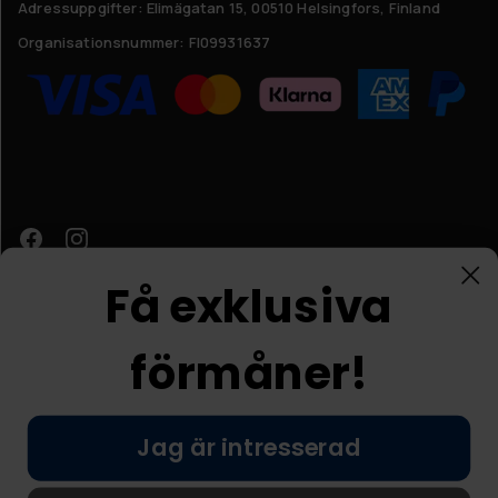
Adressuppgifter:
Elimägatan 15, 00510 Helsingfors, Finland
Organisationsnummer:
FI09931637
Få exklusiva
förmåner!
Kundtjänst
Jag är intresserad
© Nordic Prostore 2026
Allmänna villkor