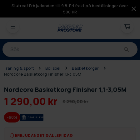
Slutrea! Erbjudanden till 9.8. Fri frakt på beställningar över
500 KR
Produkter
Träning & sport
Bollspel
Basketkorgar
Nordcore Basketkorg Finisher 1,1-3,05M
Nordcore Basketkorg Finisher 1,1-3,05M
1 290,00 kr
3 290,00 kr
-60%
GRA­TIS LE­VE­RANS
ERBJUDANDET GÄLLER IDAG