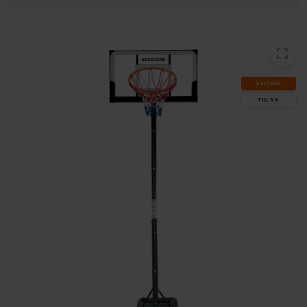
SLUT­REA
TILL 9.8.