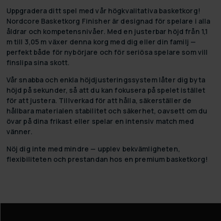
Uppgradera ditt spel med vår högkvalitativa basketkorg!
Nordcore Basketkorg Finisher är designad för spelare i alla
åldrar och kompetensnivåer. Med en justerbar höjd från 1,1
m till 3,05 m växer denna korg med dig eller din familj —
perfekt både för nybörjare och för seriösa spelare som vill
finslipa sina skott.
Vår snabba och enkla höjdjusteringssystem låter dig byta
höjd på sekunder, så att du kan fokusera på spelet istället
för att justera. Tillverkad för att hålla, säkerställer de
hållbara materialen stabilitet och säkerhet, oavsett om du
övar på dina frikast eller spelar en intensiv match med
vänner.
Nöj dig inte med mindre — upplev bekvämligheten,
flexibiliteten och prestandan hos en premium basketkorg!