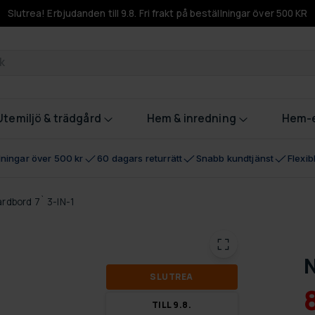
Slutrea! Erbjudanden till 9.8. Fri frakt på beställningar över 500 KR
odukter
Utemiljö & trädgård
Hem & inredning
Hem-e
llningar över 500 kr
60 dagars returrätt
Snabb kundtjänst
Flexi
ardbord 7` 3-IN-1
N
SLUT­REA
TILL 9.8.