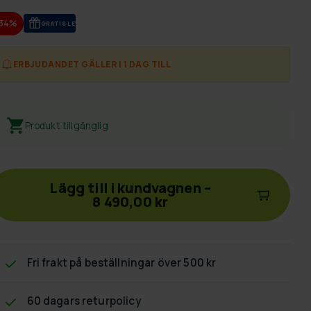
-34%
GRA­TIS LE­VE­RANS
ERBJUDANDET GÄLLER I 1 DAG TILL
Produkt tillgänglig
Lägg till i kundvagnen
–
8 490,00 kr
Fri frakt
på beställningar över 500 kr
60 dagars returpolicy