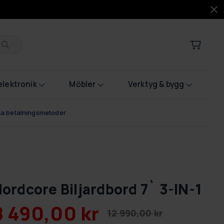
lektronik
Möbler
Verktyg & bygg
bla betalningsmetoder
ordcore Biljardbord 7` 3-IN-1
8 490,00 kr
12 990,00 kr