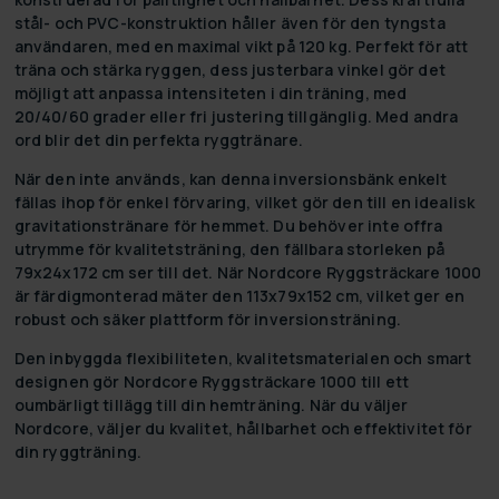
stål- och PVC-konstruktion håller även för den tyngsta
användaren, med en maximal vikt på 120 kg. Perfekt för att
träna och stärka ryggen, dess justerbara vinkel gör det
möjligt att anpassa intensiteten i din träning, med
20/40/60 grader eller fri justering tillgänglig. Med andra
ord blir det din perfekta ryggtränare.
När den inte används, kan denna inversionsbänk enkelt
fällas ihop för enkel förvaring, vilket gör den till en idealisk
gravitationstränare för hemmet. Du behöver inte offra
utrymme för kvalitetsträning, den fällbara storleken på
79x24x172 cm ser till det. När Nordcore Ryggsträckare 1000
är färdigmonterad mäter den 113x79x152 cm, vilket ger en
robust och säker plattform för inversionsträning.
Den inbyggda flexibiliteten, kvalitetsmaterialen och smart
designen gör Nordcore Ryggsträckare 1000 till ett
oumbärligt tillägg till din hemträning. När du väljer
Nordcore, väljer du kvalitet, hållbarhet och effektivitet för
din ryggträning.