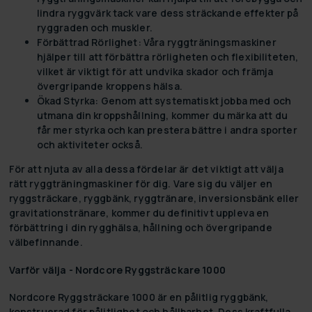
lindra ryggvärk tack vare dess sträckande effekter på
ryggraden och muskler.
Förbättrad Rörlighet:
Våra ryggträningsmaskiner
hjälper till att förbättra rörligheten och flexibiliteten,
vilket är viktigt för att undvika skador och främja
övergripande kroppens hälsa.
Ökad Styrka:
Genom att systematiskt jobba med och
utmana din kroppshållning, kommer du märka att du
får mer styrka och kan prestera bättre i andra sporter
och aktiviteter också.
För att njuta av alla dessa fördelar är det viktigt att välja
rätt ryggträningmaskiner för dig. Vare sig du väljer en
ryggsträckare, ryggbänk, ryggtränare, inversionsbänk eller
gravitationstränare, kommer du definitivt uppleva en
förbättring i din rygghälsa, hållning och övergripande
välbefinnande.
Varför välja - Nordcore Ryggsträckare 1000
Nordcore Ryggsträckare 1000 är en pålitlig ryggbänk,
konstruerad för pålitlighet och hållbarhet. Dess kraftfulla