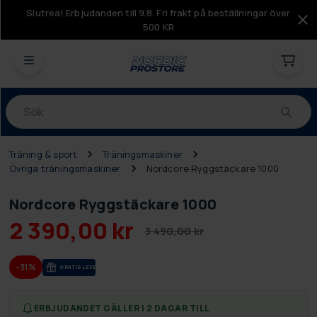
Slutrea! Erbjudanden till 9.8. Fri frakt på beställningar över
500 KR
Produkter
Träning & sport
Träningsmaskiner
Övriga träningsmaskiner
Nordcore Ryggstäckare 1000
Nordcore Ryggstäckare 1000
2 390,00 kr
3 490,00 kr
-31%
GRA­TIS LE­VE­RANS
ERBJUDANDET GÄLLER I 2 DAGAR TILL