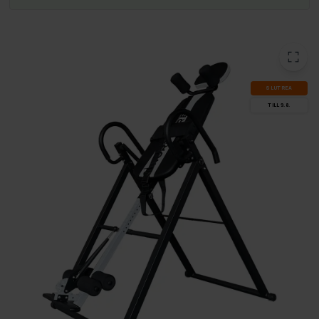
SLUT­REA
TILL 9.8.