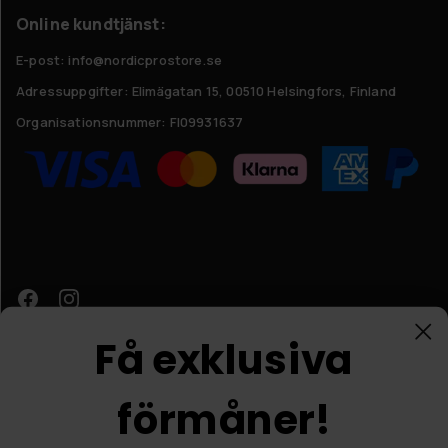
Online kundtjänst:
E-post: info@nordicprostore.se
Adressuppgifter:
Elimägatan 15, 00510 Helsingfors, Finland
Organisationsnummer:
FI09931637
Få exklusiva
förmåner!
Kundtjänst