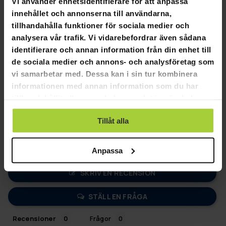
Vi använder enhetsidentifierare för att anpassa
innehållet och annonserna till användarna,
Odo 3 Ringmätare
tillhandahålla funktioner för sociala medier och
analysera vår trafik. Vi vidarebefordrar även sådana
Ringmått Odo 3 för smarta ringen.
identifierare och annan information från din enhet till
de sociala medier och annons- och analysföretag som
Med ringmåttet kommer en rabattkod på 150kr, som kan
vi samarbetar med. Dessa kan i sin tur kombinera
användas för Odo 3 Smarta ringen.
informationen med annan information som du har
tillhandahållit eller som de har samlat in när du har
använt deras tjänster.
Tillåt alla
Anpassa
SKRIV EN RECENSION
STÄLL EN FRÅGA
Recensioner
Frågor