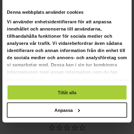
Denna webbplats använder cookies
Odo Ringmätare
Vi använder enhetsidentifierare för att anpassa
En ringmätare som gör att du enkelt kan hitta rätt storlek på
innehållet och annonserna till användarna,
Odo Smart Ring för dig. Vi rekommenderar att du beställer
tillhandahålla funktioner för sociala medier och
en Odo ringmätare innan du beställer en smart ring.
analysera vår trafik. Vi vidarebefordrar även sådana
Tillsammans med ringmätaren får du en rabattkod på 150
identifierare och annan information från din enhet till
kronor till vår onlinebutik, som du kan använda när du
de sociala medier och annons- och analysföretag som
beställer en Odo Smart Ring.
vi samarbetar med. Dessa kan i sin tur kombinera
Produktinformation:
informationen med annan information som du har
tillhandahållit eller som de har samlat in när du har
Färg vit
Ringmätare för Odo Smart Ring
använt deras tjänster.
Tillåt alla
Anpassa