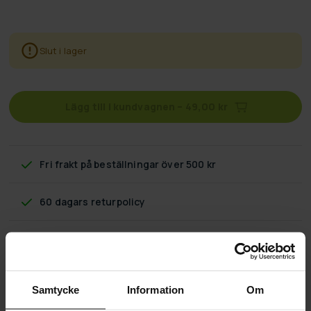
Slut i lager
Lägg till i kundvagnen
–
49,00 kr
Fri frakt
på beställningar över 500 kr
60 dagars returpolicy
Snabb & pålitlig kundtjänst
Flexibla betalningssätt
Samtycke
Information
Om