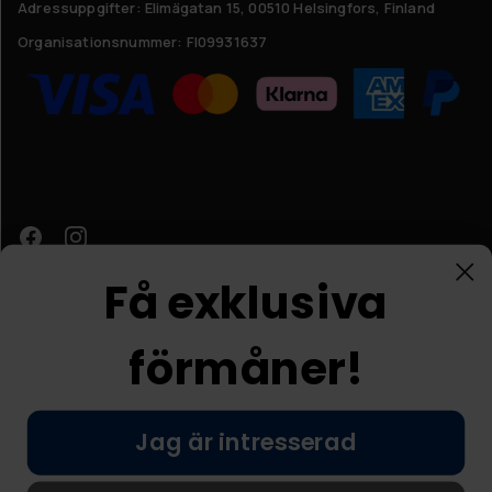
Adressuppgifter:
Elimägatan 15, 00510 Helsingfors, Finland
Organisationsnummer:
FI09931637
Få exklusiva
förmåner!
Kundtjänst
Jag är intresserad
© Nordic Prostore 2026
Allmänna villkor