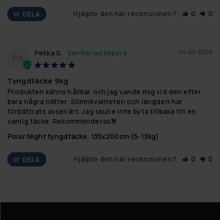
Hjälpte den här recensionen?
0
0
DELA
04-25-2025
Pekka S.
PS
Tyngdtäcke 9kg
Produkten känns hållbar och jag vande mig vid den efter 
bara några nätter. Sömnkvaliteten och längden har 
förbättrats avsevärt. Jag skulle inte byta tillbaka till en 
vanlig täcke. Rekommenderas🤘
Polar Night tyngdtäcke, 135x200cm (5-13kg)
Hjälpte den här recensionen?
0
0
DELA