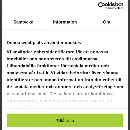
de kan ta sig ut under täcket på egen hand. Om du lider av
andnings- eller cirkulationssjukdomar, har frakturer eller
osteoporos rekommenderas inte användning av
tyngdtäcken.
Samtycke
Information
Om
Produktinfo:
Material: 100% mikrofiber - OEKO-TEX® 100 Standard
Denna webbplats använder cookies
certifierad
Vi använder enhetsidentifierare för att anpassa
Fyllning: Mikroglaspärlor - (OEKO-TEX® certifierad -
innehållet och annonserna till användarna,
giftfri och blyfri) och mjukt polyestervadd
Vikt: 5-13kg
tillhandahålla funktioner för sociala medier och
Storlek: 135x200cm
analysera vår trafik. Vi vidarebefordrar även sådana
Mindre fack för jämn viktfördelning av glaspärlorna
identifierare och annan information från din enhet till
6 lager
de sociala medier och annons- och analysföretag som
Passar också för allergiker
vi samarbetar med. Dessa kan i sin tur kombinera
Starka spännen för att fästa påslakanet
informationen med annan information som du har
2 års kvalitetsgaranti
tillhandahållit eller som de har samlat in när du har
Kvalitetskontroll under hela tillverkningsprocessen
Tyngdtäcke är en hygienprodukt. För att säkerställa
använt deras tjänster.
produkternas hygien kan hygienprodukter inte
Tillåt alla
returneras.