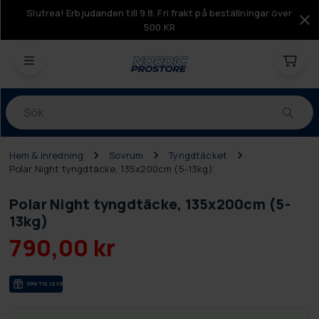
Slutrea! Erbjudanden till 9.8. Fri frakt på beställningar över
500 KR
Produkter
Hem & inredning
Sovrum
Tyngdtäcket
Polar Night tyngdtäcke, 135x200cm (5-13kg)
Polar Night tyngdtäcke, 135x200cm (5-
13kg)
790,00 kr
GRA­TIS LE­VE­RANS