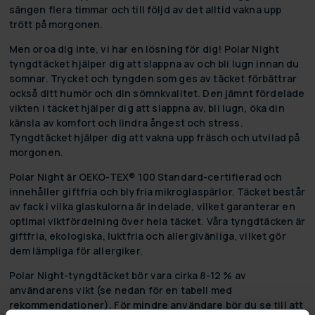
sängen flera timmar och till följd av det alltid vakna upp
trött på morgonen.
Men oroa dig inte, vi har en lösning för dig! Polar Night
tyngdtäcket hjälper dig att slappna av och bli lugn innan du
somnar. Trycket och tyngden som ges av täcket förbättrar
också ditt humör och din sömnkvalitet. Den jämnt fördelade
vikten i täcket hjälper dig att slappna av, bli lugn, öka din
känsla av komfort och lindra ångest och stress.
Tyngdtäcket hjälper dig att vakna upp fräsch och utvilad på
morgonen.
Polar Night är OEKO-TEX® 100 Standard-certifierad och
innehåller giftfria och blyfria mikroglaspärlor. Täcket består
av fack i vilka glaskulorna är indelade, vilket garanterar en
optimal viktfördelning över hela täcket. Våra tyngdtäcken är
giftfria, ekologiska, luktfria och allergivänliga, vilket gör
dem lämpliga för allergiker.
Polar Night-tyngdtäcket bör vara cirka 8-12 % av
användarens vikt (se nedan för en tabell med
rekommendationer). För mindre användare bör du se till att