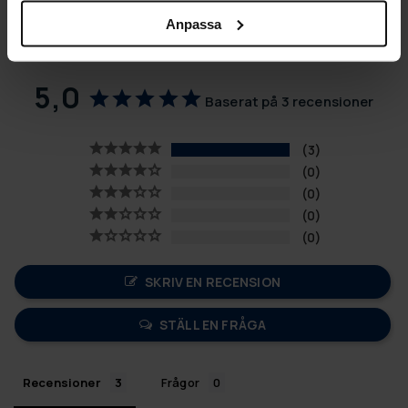
Anpassa
5,0
Baserat på 3 recensioner
3
0
0
0
0
SKRIV EN RECENSION
STÄLL EN FRÅGA
Recensioner
Frågor