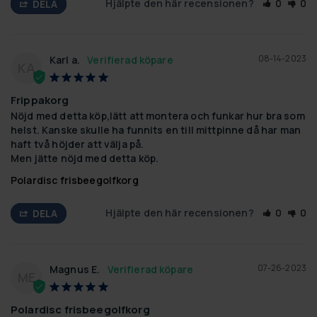
Hjälpte den här recensionen?
0
0
DELA
08-14-2023
Karl a.
KA
Frippakorg
Nöjd med detta köp,lätt att montera och funkar hur bra som 
helst. Kanske skulle ha funnits en till mittpinne då har man 
haft två höjder att välja på.

Men jätte nöjd med detta köp.
Polardisc frisbeegolfkorg
Hjälpte den här recensionen?
0
0
DELA
07-26-2023
Magnus E.
ME
Polardisc frisbeegolfkorg