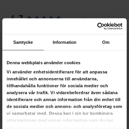
4,7
Baserat på 72 recensioner
54
16
Samtycke
Information
Om
2
0
0
Denna webbplats använder cookies
Vi använder enhetsidentifierare för att anpassa
SKRIV EN RECENSION
innehållet och annonserna till användarna,
tillhandahålla funktioner för sociala medier och
STÄLL EN FRÅGA
analysera vår trafik. Vi vidarebefordrar även sådana
identifierare och annan information från din enhet till
de sociala medier och annons- och analysföretag som
Recensioner
Frågor
vi samarbetar med. Dessa kan i sin tur kombinera
informationen med annan information som du har
tillhandahållit eller som de har samlat in när du har