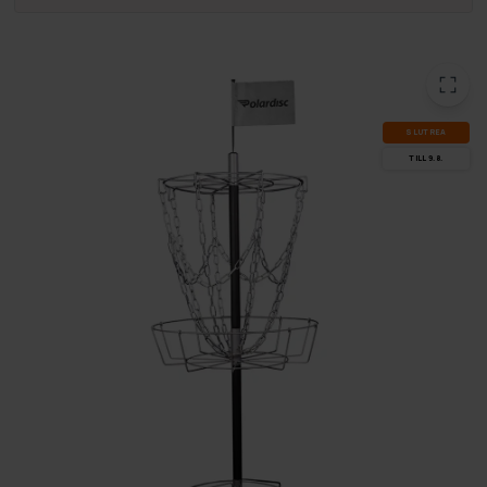
SLUT­REA
TILL 9.8.