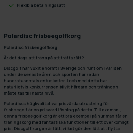
Flexibla betalningssätt
Polardisc frisbeegolfkorg
Polardisc frisbeegolfkorg
Är det dags att träna på att träffa rätt?
Discgolf har vuxit enormt i Sverige och runt om i världen
under de senaste åren och sporten har redan
hundratusentals entusiaster. I och med detta har
naturligtvis konkurrensen blivit hårdare och träningen
måste tas till nästa nivå.
Polardiscs högkvalitativa, prisvärda utrustning för
frisbeegolf är en prisvärd lösning på detta. Till exempel,
denna frisbeegolf korg är ett bra exempel på hur man får en
träningskorg med fantastiska funktioner till ett överkomligt
pris. Discgolf korgen är lätt, vilket gör den lätt att flytta