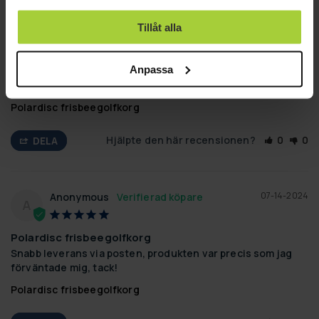
använt deras tjänster.
Tillåt alla
03-13-2026
Claes F.
CF
Portabel discgolfkorg
Anpassa
Lite ranglig, men funkar fint. Bra pris dessutom.
Polardisc frisbeegolfkorg
Hjälpte den här recensionen?
0
0
DELA
07-14-2024
Anonymous
A
Polardisc frisbeegolfkorg
Snabb leverans via posten, produkten var precis som jag 
förväntade mig, tack!
Polardisc frisbeegolfkorg