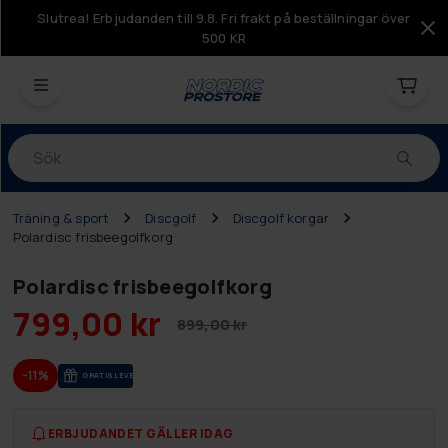
Slutrea! Erbjudanden till 9.8. Fri frakt på beställningar över
500 KR
Produkter
Träning & sport
Discgolf
Discgolf korgar
Polardisc frisbeegolfkorg
Polardisc frisbeegolfkorg
799,00 kr
899,00 kr
-11%
GRA­TIS LE­VE­RANS
ERBJUDANDET GÄLLER IDAG