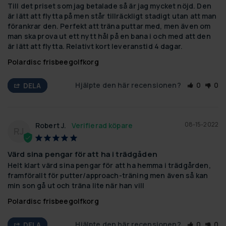
Till det priset som jag betalade så är jag mycket nöjd. Den 
är lätt att flytta på men står tillräckligt stadigt utan att man 
förankrar den. Perfekt att träna puttar med, men även om 
man ska prova ut ett nytt hål på en bana i och med att den 
är lätt att flytta. Relativt kort leveranstid 4 dagar.
Polardisc frisbeegolfkorg
Hjälpte den här recensionen?
0
0
DELA
08-15-2022
Robert J.
RJ
Värd sina pengar för att ha i trädgåden
Helt klart värd sina pengar för att ha hemma i trädgården, 
framförallt för putter/approach-träning men även så kan 
min son gå ut och träna lite när han vill
Polardisc frisbeegolfkorg
Hjälpte den här recensionen?
0
0
DELA