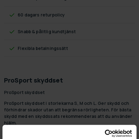
60 dagars returpolicy
Snabb & pålitlig kundtjänst
Flexibla betalningssätt
ProSport skyddset
ProSport skyddset
ProSport skyddset i storlekarna S, M och L. Ger skydd och
förhindrar skador utan att begränsa rörligheten. För bästa
skydd med en skyddssats rekommenderas att du använder
hjälm.
Funktioner