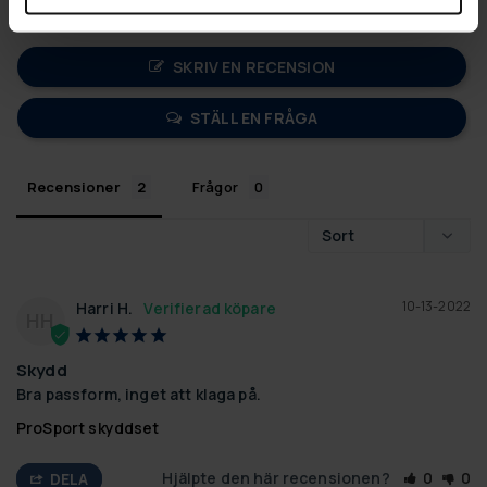
0
SKRIV EN RECENSION
STÄLL EN FRÅGA
Recensioner
Frågor
10-13-2022
Harri H.
HH
Skydd
Bra passform, inget att klaga på.
ProSport skyddset
Hjälpte den här recensionen?
0
0
DELA