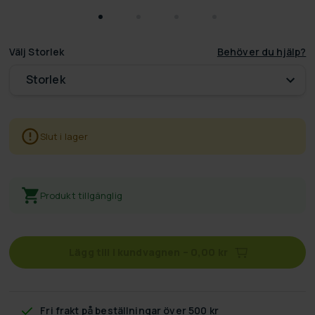
Välj
Storlek
Behöver du hjälp?
Storlek
Slut i lager
Produkt tillgänglig
Lägg till i kundvagnen
–
0,00 kr
Fri frakt
på beställningar över 500 kr