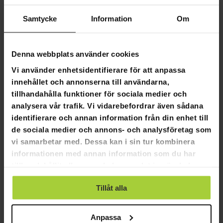
Satsen innehåller knä-, armbågs- och handledsskydd.
Samtycke
Information
Om
Kåpan har kardborrfäste.
Knä- och armbågskuddarna har reflekterande remsor.
Tillverkad av lätt och ventilerande polyester och
slitstark plast.
Denna webbplats använder cookies
Skydden är lämpliga för konventionell skridsko- eller
Vi använder enhetsidentifierare för att anpassa
skateboardanvändning som skridskoåkning,
innehållet och annonserna till användarna,
skateboard och andra liknande sporter. Skydden är
inte lämpliga för akrobatik eller rullhockey.
tillhandahålla funktioner för sociala medier och
analysera vår trafik. Vi vidarebefordrar även sådana
identifierare och annan information från din enhet till
de sociala medier och annons- och analysföretag som
vi samarbetar med. Dessa kan i sin tur kombinera
4,5
informationen med annan information som du har
Baserat på 2 recensioner
tillhandahållit eller som de har samlat in när du har
använt deras tjänster.
1
Tillåt alla
1
0
Anpassa
0