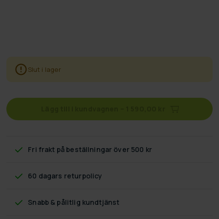
Slut i lager
Lägg till i kundvagnen
–
1 590,00 kr
Fri frakt
på beställningar över 500 kr
60 dagars returpolicy
Snabb & pålitlig kundtjänst