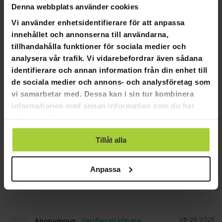
Denna webbplats använder cookies
STÄLL EN FRÅGA
Vi använder enhetsidentifierare för att anpassa
innehållet och annonserna till användarna,
Recensioner
Frågor
tillhandahålla funktioner för sociala medier och
analysera vår trafik. Vi vidarebefordrar även sådana
identifierare och annan information från din enhet till
de sociala medier och annons- och analysföretag som
11-13-2025
Anonymous
vi samarbetar med. Dessa kan i sin tur kombinera
A
informationen med annan information som du har
tillhandahållit eller som de har samlat in när du har
Proscoo
använt deras tjänster.
Jättesmidig att köra. Hunden blir jätteglad när vi tar fram 
Tillåt alla
den.
Proscoo Air scooter 20"
Anpassa
Hjälpte den här recensionen?
0
0
DELA
08-26-2025
Anonymous