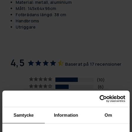
Material: metall, aluminium
Mått: 145x64x96cm
Fotbrädans längd: 38 cm
Handbroms
Utriggare
4,5
Baserat på 17 recensioner
10
6
1
0
0
Samtycke
Information
Om
SKRIV EN RECENSION