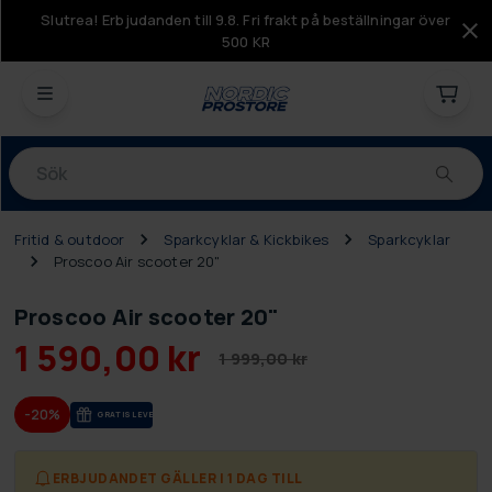
Slutrea! Erbjudanden till 9.8. Fri frakt på beställningar över
500 KR
Produkter
Fritid & outdoor
Sparkcyklar & Kickbikes
Sparkcyklar
Proscoo Air scooter 20"
Proscoo Air scooter 20"
1 590,00 kr
1 999,00 kr
-20%
GRA­TIS LE­VE­RANS
ERBJUDANDET GÄLLER I 1 DAG TILL