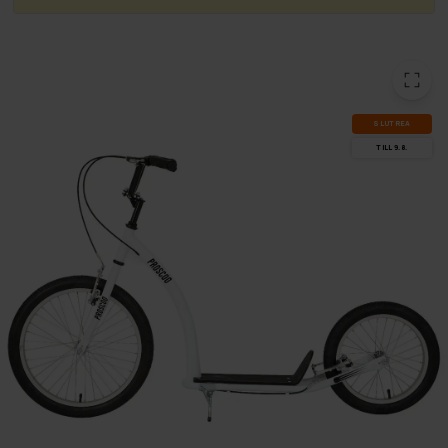
SLUT­REA
TILL 9.8.