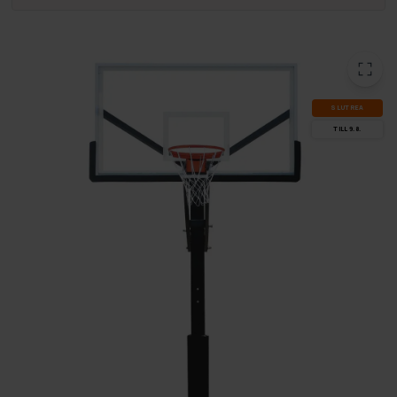
SLUT­REA
TILL 9.8.