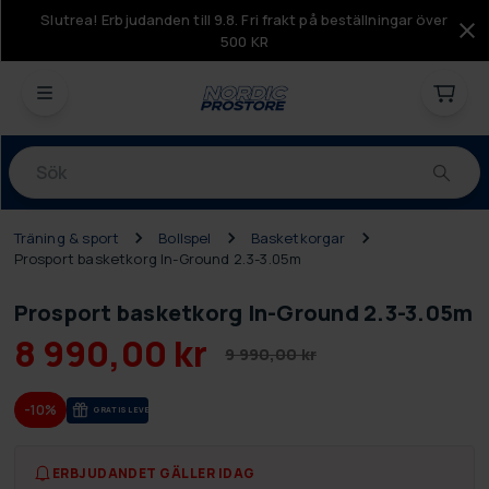
Slutrea! Erbjudanden till 9.8. Fri frakt på beställningar över
500 KR
Produkter
Träning & sport
Bollspel
Basketkorgar
Prosport basketkorg In-Ground 2.3-3.05m
Prosport basketkorg In-Ground 2.3-3.05m
8 990,00 kr
9 990,00 kr
-10%
GRA­TIS LE­VE­RANS
ERBJUDANDET GÄLLER IDAG