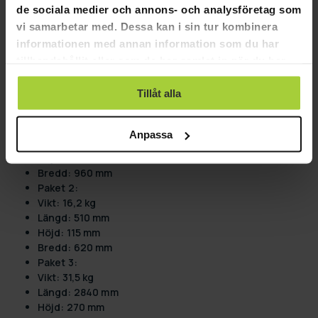
Robust struktur
de sociala medier och annons- och analysföretag som
Vikt: 88 kg
vi samarbetar med. Dessa kan i sin tur kombinera
Längd: 1800 mm
informationen med annan information som du har
Höjd: 4050 mm
tillhandahållit eller som de har samlat in när du har
Bredd: 1350 mm
använt deras tjänster.
Förpackningsmått:
Tillåt alla
Paket 1:
Vikt: 24,5 kg
Anpassa
Längd: 1560 mm
Höjd: 90 mm
Bredd: 960 mm
Paket 2:
Vikt: 16,2 kg
Längd: 510 mm
Höjd: 115 mm
Bredd: 620 mm
Paket 3:
Vikt: 31,5 kg
Längd: 2840 mm
Höjd: 270 mm