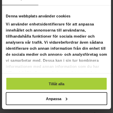
Vikt:
5,6 kg
Längd:
64,5 cm
Denna webbplats använder cookies
Höjd:
8 cm
Bredd:
33 cm
Vi använder enhetsidentifierare för att anpassa
innehållet och annonserna till användarna,
ProSport Fotbollsmål 150x60x60cm Premium Svart:
tillhandahålla funktioner för sociala medier och
Hållbar Konstruktion:
Tillverkad med stål och en
analysera vår trafik. Vi vidarebefordrar även sådana
pulverlackerad ram för långvarig användning.
identifierare och annan information från din enhet till
Portabel och Lätt att Sätta Upp:
Lättviktig design och
de sociala medier och annons- och analysföretag som
inkluderade jordankare gör det enkelt att flytta och
vi samarbetar med. Dessa kan i sin tur kombinera
säkra på plats.
informationen med annan information som du har
Perfekt för Träning:
Idealisk storlek för träning och
spel i bakgården för fotbollsälskare av alla åldrar.
tillhandahållit eller som de har samlat in när du har
använt deras tjänster.
Varför Välja ProSport Fotbollsmål 150x60x60cm Premium
Tillåt alla
Svart:
Kvalitetssäkring:
Byggd med premiummaterial som
Anpassa
garanterar ett robust och tillförlitligt fotbollsmål för
konsekvent användning.