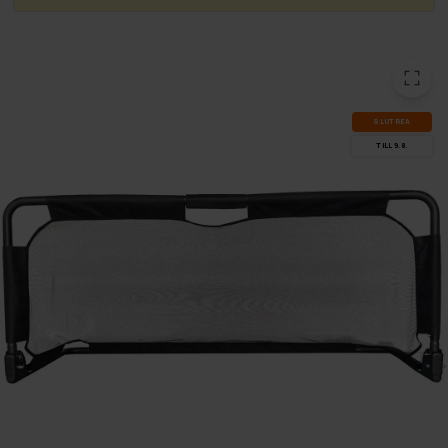
SLUT­REA
TILL 9.8.