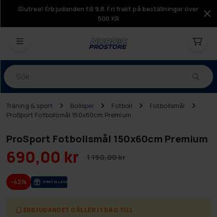
Slutrea! Erbjudanden till 9.8. Fri frakt på beställningar över
500 KR
Produkter
Träning & sport
Bollspel
Fotboll
Fotbollsmål
ProSport Fotbollsmål 150x60cm Premium
ProSport Fotbollsmål 150x60cm Premium
690,00 kr
1 190,00 kr
-42%
GRA­TIS LE­VE­RANS
ERBJUDANDET GÄLLER I 1 DAG TILL