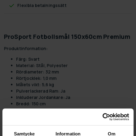
Flexibla betalningssätt
ProSport Fotbollsmål 150x60cm Premium
Produktinformation:
Färg:
Svart
Material:
Stål, Polyester
Rördiameter: 32 mm
Rörtjocklek: 1,0 mm
Målets vikt: 5,6 kg
Pulverlackerad Ram:
Ja
Inkluderar Jordankare:
Ja
Bredd:
150 cm
Höjd:
60 cm
Djup:
60 cm
Vikt:
5,2 kg
Paketinformation:
Samtycke
Information
Om