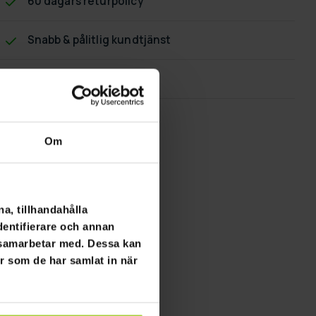
60 dagars returpolicy
Snabb & pålitlig kundtjänst
Flexibla betalningssätt
Om
a, tillhandahålla
dentifierare och annan
i samarbetar med. Dessa kan
er som de har samlat in när