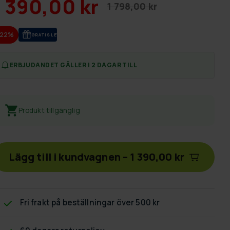
1 390,00 kr
1 798,00 kr
-22%
GRA­TIS LE­VE­RANS
ERBJUDANDET GÄLLER I 2 DAGAR TILL
Produkt tillgänglig
Lägg till i kundvagnen
–
1 390,00 kr
Fri frakt
på beställningar över 500 kr