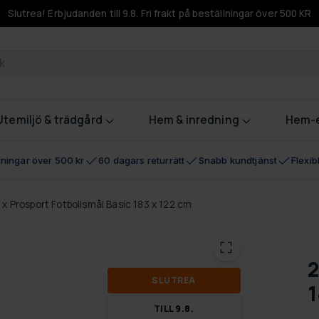
Slutrea! Erbjudanden till 9.8. Fri frakt på beställningar över 500 KR
odukter
Utemiljö & trädgård
Hem & inredning
Hem-e
llningar över 500 kr
60 dagars returrätt
Snabb kundtjänst
Flexi
 x Prosport Fotbollsmål Basic 183 x 122 cm
2
SLUT­REA
1
TILL 9.8.