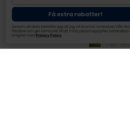
Få extra rabatter!
Genom att delta bekräftar jag att jag vill ta emot nyhetsbrev från No
Prostore och ger samtycke till att mina personuppgifter behandlas i
enlighet med
Privacy Policy
.
2 x Prosport Fot
2 x Prosport Fotbollsmål Basic
Letar du efter ett fotbollsmål
Fotboll är den mest populära s
och inte heller kräver några sä
vänner att göra tillsammans,