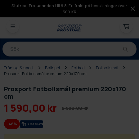
Slutrea! Erbjudanden till 9.8. Fri frakt på beställningar över
500 KR
Produkter
Träning & sport
Bollspel
Fotboll
Fotbollsmål
Prosport Fotbollsmål premium 220x170 cm
Prosport Fotbollsmål premium 220x170
cm
1 590,00 kr
2 990,00 kr
-46%
GRA­TIS LE­VE­RANS