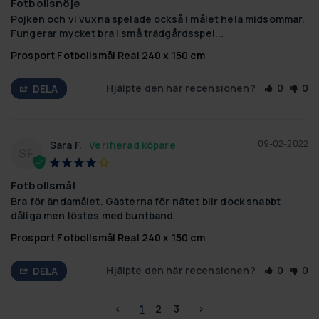
Fotbollsnöje
Pojken och vi vuxna spelade också i målet hela midsommar. 
Fungerar mycket bra i små trädgårdsspel...
Prosport Fotbollsmål Real 240 x 150 cm
Hjälpte den här recensionen?
0
0
DELA
09-02-2022
Sara F.
SF
Fotbollsmål
Bra för ändamålet. Gästerna för nätet blir dock snabbt 
dåliga men löstes med buntband.
Prosport Fotbollsmål Real 240 x 150 cm
Hjälpte den här recensionen?
0
0
DELA
<
1
2
3
>