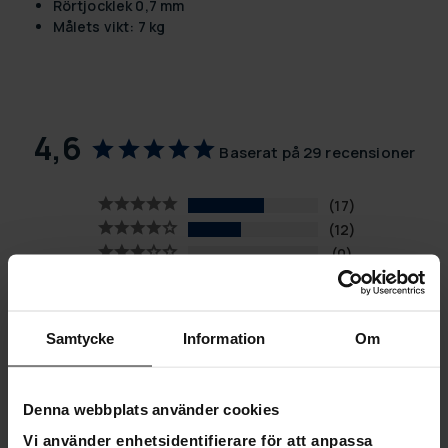
Rörtjocklek 0,7 mm
Målets vikt: 7 kg
4,6
Baserat på 29 recensioner
17
12
0
0
0
Samtycke
Information
Om
SKRIV EN RECENSION
STÄLL EN FRÅGA
Denna webbplats använder cookies
Vi använder enhetsidentifierare för att anpassa