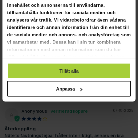
Recensioner
Frågor
innehållet och annonserna till användarna,
tillhandahålla funktioner för sociala medier och
analysera vår trafik. Vi vidarebefordrar även sådana
identifierare och annan information från din enhet till
de sociala medier och annons- och analysföretag som
08-03-2025
Paul E.
PE
vi samarbetar med. Dessa kan i sin tur kombinera
informationen med annan information som du har
Bra jobbat Hobbyhallen!
tillhandahållit eller som de har samlat in när du har
Bra jobbat Hobbyhallen!
använt deras tjänster.
Tillåt alla
Prosport Fotbollsmål Real 240 x 150 cm
Hjälpte den här recensionen?
0
0
DELA
Anpassa
07-18-2025
Anonymous
A
Återkoppling
Nätets fästningstejpar håller inte riktigt, annars en bra 