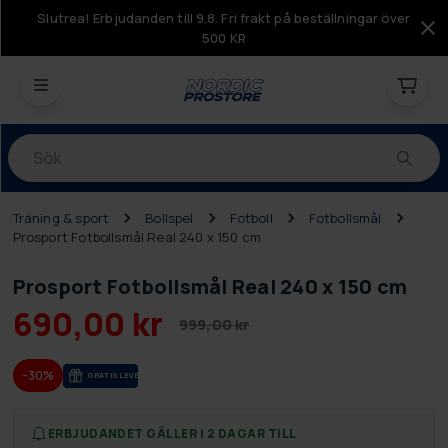
Slutrea! Erbjudanden till 9.8. Fri frakt på beställningar över
500 KR
Produkter
Träning & sport
Bollspel
Fotboll
Fotbollsmål
Prosport Fotbollsmål Real 240 x 150 cm
Prosport Fotbollsmål Real 240 x 150 cm
690,00 kr
999,00 kr
-30%
GRA­TIS LE­VE­RANS
ERBJUDANDET GÄLLER I 2 DAGAR TILL