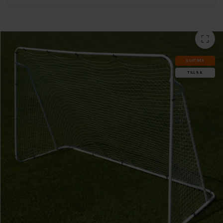
SLUT­REA
TILL 9.8.