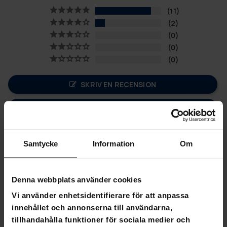
11
2
0
0
0
SKRIV EN RECENSION
STÄLL EN FRÅGA
Recensioner
Frågor
Samtycke
Information
Om
Denna webbplats använder cookies
Vi använder enhetsidentifierare för att anpassa
09-22-2024
Anonymous
A
innehållet och annonserna till användarna,
tillhandahålla funktioner för sociala medier och
Bra kvalitet