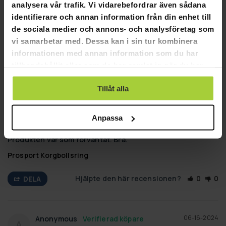
analysera vår trafik. Vi vidarebefordrar även sådana
Som förväntat, bra kvalitet.
identifierare och annan information från din enhet till
Prosport Korgbollsring
de sociala medier och annons- och analysföretag som
vi samarbetar med. Dessa kan i sin tur kombinera
Hjälpte den här recensionen?
0
0
DELA
informationen med annan information som du har
tillhandahållit eller som de har samlat in när du har
använt deras tjänster.
06-29-2024
Tillåt alla
Niklas G.
NG
Sweden
Anpassa
Nöjd
Produkten var som förväntat. Bra.
Prosport Korgbollsring
Hjälpte den här recensionen?
0
0
DELA
06-16-2024
Anonymous
A