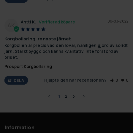
06-03-2022
Antti K.
AK
Korgbollsring, renaste järnet
Korgbollen är precis vad den lovar, nämligen gjord av solidt 
järn. Starkt byggd och känns kvalitativ. Inte förstörd av 
priset.
Prosport Korgbollsring
Hjälpte den här recensionen?
0
0
DELA
<
1
2
3
>
Information