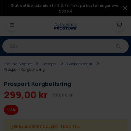
Slutrea! Erbjudanden till 9.8. Fri frakt på beställningar över
500 KR
Produkter
Träning & sport
Bollspel
Basketkorgar
Prosport Korgbollsring
Prosport Korgbollsring
299,00 kr
399,00 kr
-25%
ERBJUDANDET GÄLLER I 1 DAG TILL