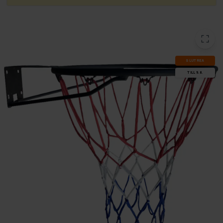
SLUT­REA
TILL 9.8.