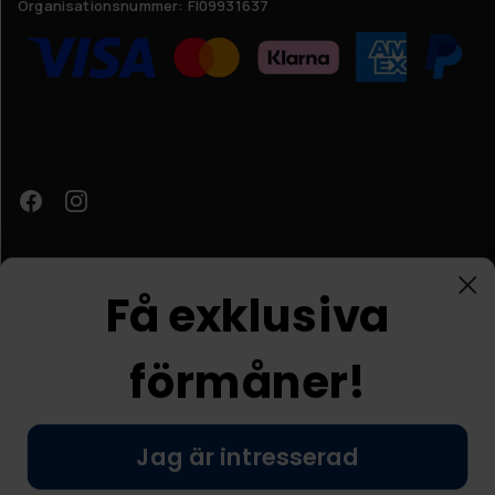
Organisationsnummer:
FI09931637
Få exklusiva
förmåner!
Kundtjänst
Jag är intresserad
© Nordic Prostore 2026
Allmänna villkor
Integritetspolicy
Nej tack