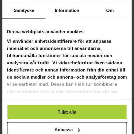
skicklighetsnivåer.
Interaktiv upplevelse:
LCD-displayen och
Samtycke
Information
Om
röstanmälningarna lägger till ett spännande, dynamiskt
element i dina dartspel.
Funktionell och estetisk attraktion:
Det eleganta MDF-
Denna webbplats använder cookies
skåpet skyddar inte bara din darttavla, men förbättrar också
Vi använder enhetsidentifierare för att anpassa
rummets inredning.
innehållet och annonserna till användarna,
Revolutionera din Dartupplevelse:
tillhandahålla funktioner för sociala medier och
React Darttavla Skåp Elektronisk ger en ny nivå av
analysera vår trafik. Vi vidarebefordrar även sådana
raffinement till det klassiska dart spelet. Perfekt till alla
identifierare och annan information från din enhet till
spelrum, lovar det oändlig kul och en stilren touch till ditt
de sociala medier och annons- och analysföretag som
utrymme.
vi samarbetar med. Dessa kan i sin tur kombinera
informationen med annan information som du har
tillhandahållit eller som de har samlat in när du har
använt deras tjänster.
Tillåt alla
3,3
Baserat på 3 recensioner
Anpassa