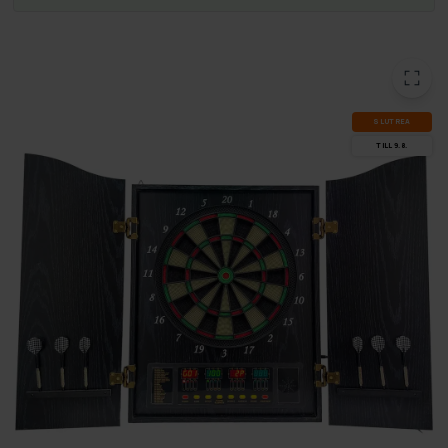
SLUT­REA
TILL 9.8.