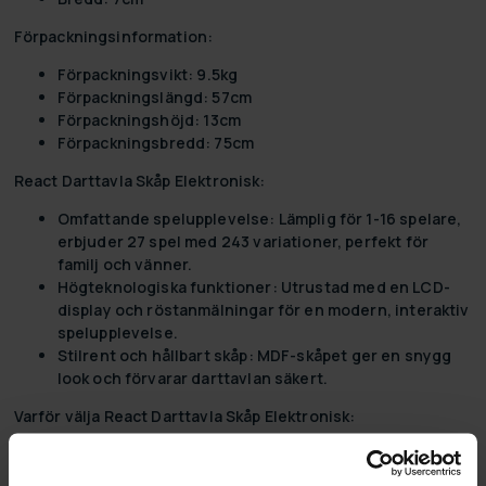
Förpackningsinformation:
Förpackningsvikt:
9.5kg
Förpackningslängd:
57cm
Förpackningshöjd:
13cm
Förpackningsbredd:
75cm
React Darttavla Skåp Elektronisk:
Omfattande spelupplevelse:
Lämplig för 1-16 spelare,
erbjuder 27 spel med 243 variationer, perfekt för
familj och vänner.
Högteknologiska funktioner:
Utrustad med en LCD-
display och röstanmälningar för en modern, interaktiv
spelupplevelse.
Stilrent och hållbart skåp:
MDF-skåpet ger en snygg
look och förvarar darttavlan säkert.
Varför välja React Darttavla Skåp Elektronisk:
Oöverträffad variation:
Det omfattande utbudet av spel och
variationer garanterar oändlig underhållning för alla