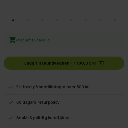
Produkt tillgänglig
Lägg till i kundvagnen
–
1 190,00 kr
Fri frakt
på beställningar över 500 kr
60 dagars returpolicy
Snabb & pålitlig kundtjänst