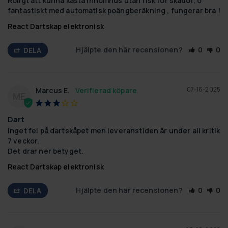
Roligt att kunna kasta innomhus utan risk för skador, o 
fantastiskt med automatisk poängberäkning , fungerar bra !
React Dartskap elektronisk
Hjälpte den här recensionen?
0
0
DELA
07-16-2025
Marcus E.
ME
Dart
Inget fel på dartskåpet men leveranstiden är under all kritik 
7 veckor.

Det drar ner betyget.
React Dartskap elektronisk
Hjälpte den här recensionen?
0
0
DELA