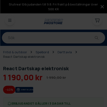
Slutrea! Erbjudanden till 9.8. Fri frakt på beställningar över
500 KR
Produkter
Fritid & outdoor
Spelbord
Darttavla
React Dartskap elektronisk
React Dartskap elektronisk
1 190,00 kr
1 990,00 kr
-40%
GRA­TIS LE­VE­RANS
ERBJUDANDET GÄLLER I 3 DAGAR TILL