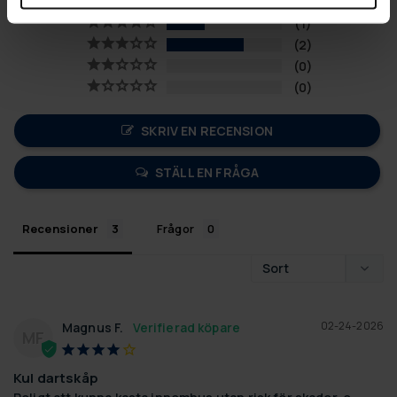
0
1
2
0
0
SKRIV EN RECENSION
STÄLL EN FRÅGA
Recensioner
Frågor
02-24-2026
Magnus F.
MF
Kul dartskåp