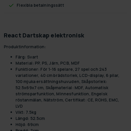
Flexibla betalningssätt
React Dartskap elektronisk
Produktinformation:
Färg:
Svart
Material:
PP, PS, Järn, PCB, MDF
Funktioner:
För 1-16 spelare, 27 spel och 243
variationer, 40 cm brädstorlek, LCD-display, 6 pilar,
100 mjuka ersättningshuvuden, Skåpstorlek:
52.5x69x7 cm, Skåpmaterial: MDF, Automatisk
strömsparfunktion, Minnesfunktion, Engelsk
röstanmälan, Nätström, Certifikat: CE, ROHS, EMC,
LVD
Vikt:
7.5kg
Längd:
52.5cm
Höjd:
69cm
Bredd:
7cm