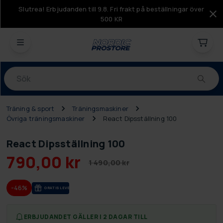
Slutrea! Erbjudanden till 9.8. Fri frakt på beställningar över
500 KR
Produkter
Träning & sport
Träningsmaskiner
Övriga träningsmaskiner
React Dipsställning 100
React Dipsställning 100
790,00 kr
1 490,00 kr
-46%
GRA­TIS LE­VE­RANS
ERBJUDANDET GÄLLER I 2 DAGAR TILL