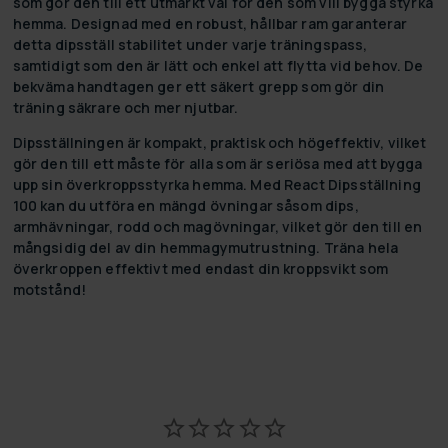
som gör den till ett utmärkt val för den som vill bygga styrka
hemma. Designad med en robust, hållbar ram garanterar
detta dipsställ stabilitet under varje träningspass,
samtidigt som den är lätt och enkel att flytta vid behov. De
bekväma handtagen ger ett säkert grepp som gör din
träning säkrare och mer njutbar.
Dipsställningen är kompakt, praktisk och högeffektiv, vilket
gör den till ett måste för alla som är seriösa med att bygga
upp sin överkroppsstyrka hemma. Med React Dipsställning
100 kan du utföra en mängd övningar såsom dips,
armhävningar, rodd och magövningar, vilket gör den till en
mångsidig del av din hemmagymutrustning. Träna hela
överkroppen effektivt med endast din kroppsvikt som
motstånd!