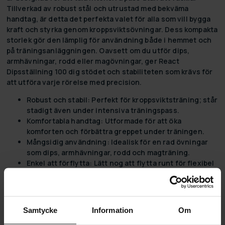
Tillverkad av robust stål och utrustad med bekväma
handtag, är detta det perfekta valet för alla som vill bygga
kraft och styrka genom kroppsviktsövningar. Dess kompakta
storlek gör den lämplig för användning både i hemmet och
på träningsanläggningen. Oavsett om du utför dips,
armhävningar, rodd eller magövningar, ger React
Dipsställning 100 dig stödet och stabiliteten som krävs för
att utföra varje rörelse med precision.
Robust och stabil:
Perfekt för kroppsviktsträning; står
stadigt även under intensiva träningspass.
Komfortabla handtag:
Utformade för att öka
komforten och förbättra greppet under träningen.
Mångsidig användning:
Idealisk för en rad övningar
som dips, armhävningar, rodd och magträning.
Enkel att förflytta:
Lätt nog att flytta runt för flexibel
placering hemma eller på gymmet.
Högkvalitativt material:
Tillverkad i slitstarkt stål som
garanterar långvarig användning.
Stilren design:
Enkelt och professionellt svart
Samtycke
Information
Om
utförande som passar i alla träningsmiljöer.