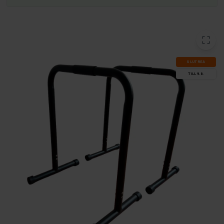
SLUT­REA
TILL 9.8.