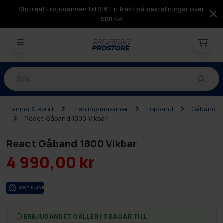
Slutrea! Erbjudanden till 9.8. Fri frakt på beställningar över
500 KR
Produkter
Träning & sport
Träningsmaskiner
Löpband
Gåband
React Gåband 1800 Vikbar
React Gåband 1800 Vikbar
4 990,00 kr
GRA­TIS LE­VE­RANS
ERBJUDANDET GÄLLER I 3 DAGAR TILL