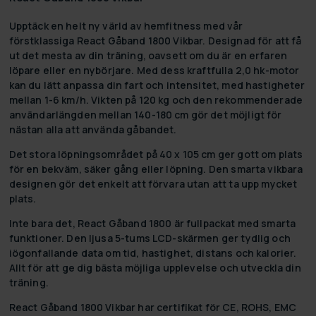
Upptäck en helt ny värld av hemfitness med vår
förstklassiga React Gåband 1800 Vikbar. Designad för att få
ut det mesta av din träning, oavsett om du är en erfaren
löpare eller en nybörjare. Med dess kraftfulla 2,0 hk-motor
kan du lätt anpassa din fart och intensitet, med hastigheter
mellan 1-6 km/h. Vikten på 120 kg och den rekommenderade
användarlängden mellan 140-180 cm gör det möjligt för
nästan alla att använda gåbandet.
Det stora löpningsområdet på 40 x 105 cm ger gott om plats
för en bekväm, säker gång eller löpning. Den smarta vikbara
designen gör det enkelt att förvara utan att ta upp mycket
plats.
Inte bara det, React Gåband 1800 är fullpackat med smarta
funktioner. Den ljusa 5-tums LCD-skärmen ger tydlig och
iögonfallande data om tid, hastighet, distans och kalorier.
Allt för att ge dig bästa möjliga upplevelse och utveckla din
träning.
React Gåband 1800 Vikbar har certifikat för CE, ROHS, EMC