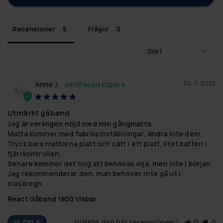
Recensioner
Frågor
04-11-2025
Anne J.
AJ
Utmärkt gåband
Jag är verkligen nöjd med min gångmatta.

Matta kommer med fabriksinställningar, ändra inte dem.

Tryck bara mattorna platt och sätt i ett platt, litet batteri i 
fjärrkontrollen.

Senare kommer det nog att behövas olja, men inte i början.

Jag rekommenderar den, man behöver inte gå ut i 
slaskregn.
React Gåband 1800 Vikbar
Hjälpte den här recensionen?
0
0
DELA