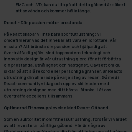
EMC och LVD, kan du lita på att detta gåband är säkert
att använda och kommer hålla länge.
React - Där passion möter prestanda
På React skapar vi inte bara sportutrustning; vi
omdefinierar vad det innebär att vara en idrottare. Vår
mission? Att bränsla din passion och hjälpa dig att
överträffa dig själv. Med toppmodern teknologi och
innovativ design är vår utrustning gjord för att förbättra
din prestanda, uthållighet och hastighet. Oavsett om du
siktar på att slå rekord eller personliga gränser, är Reacts
utrustning din allierade på varje steg av resan. Gå med i
React-communityn idag och upplev skillnaden med
utrustning designad med ditt bästa i åtanke. Låt oss
överträffa excellens tillsammans.
Optimerad Fitnessupplevelse Med React Gåband
Som en auktoritet inom fitnessutrustning, förstår vi värdet
av att investera i pålitliga gåband. Här är några av
fördelarna du kan förvänta dig från att integrera ett gåband