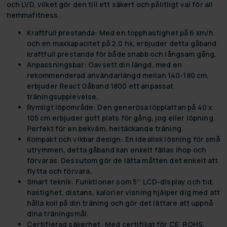
och LVD, vilket gör den till ett säkert och pålitligt val för all
hemmafitness.
Kraftfull prestanda:
Med en topphastighet på 6 km/h
och en maxkapacitet på 2.0 hk, erbjuder detta gåband
kraftfull prestanda för både snabb och långsam gång.
Anpassningsbar:
Oavsett din längd, med en
rekommenderad användarlängd mellan 140-180 cm,
erbjuder React Gåband 1800 ett anpassat
träningsupplevelse.
Rymligt löpområde:
Den generösa löpplattan på 40 x
105 cm erbjuder gott plats för gång, jog eller löpning.
Perfekt för en bekväm, heltäckande träning.
Kompakt och vikbar design:
En idealisk lösning för små
utrymmen, detta gåband kan enkelt fällas ihop och
förvaras. Dessutom gör de lätta måtten det enkelt att
flytta och förvara.
Smart teknik:
Funktioner som 5'' LCD-display och tid,
hastighet, distans, kalorier visning hjälper dig med att
hålla koll på din träning och gör det lättare att uppnå
dina träningsmål.
Certifierad säkerhet:
Med certifikat för CE, ROHS,