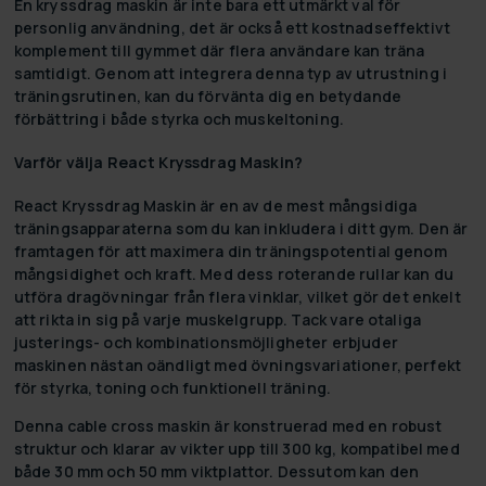
En
kryssdrag
maskin är inte bara ett utmärkt val för
personlig användning, det är också ett kostnadseffektivt
komplement till gymmet där flera användare kan träna
samtidigt. Genom att integrera denna typ av utrustning i
träningsrutinen, kan du förvänta dig en betydande
förbättring i både styrka och muskeltoning.
Varför välja React Kryssdrag Maskin?
React Kryssdrag Maskin är en av de mest mångsidiga
träningsapparaterna som du kan inkludera i ditt gym. Den är
framtagen för att maximera din träningspotential genom
mångsidighet och kraft. Med dess roterande rullar kan du
utföra dragövningar från flera vinklar, vilket gör det enkelt
att rikta in sig på varje muskelgrupp. Tack vare otaliga
justerings- och kombinationsmöjligheter erbjuder
maskinen nästan oändligt med övningsvariationer, perfekt
för styrka, toning och funktionell träning.
Denna cable cross maskin är konstruerad med en robust
struktur och klarar av vikter upp till 300 kg, kompatibel med
både 30 mm och 50 mm viktplattor. Dessutom kan den