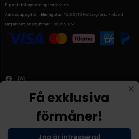
E-post: info@nordicprostore.se
Adressuppgifter:
Elimägatan 15, 00510 Helsingfors, Finland
Organisationsnummer:
FI09931637
Få exklusiva
förmåner!
Kundtjänst
Jag är intresserad
© Nordic Prostore 2026