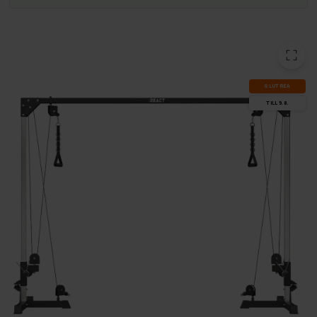
SLUT­REA
TILL 9.8.