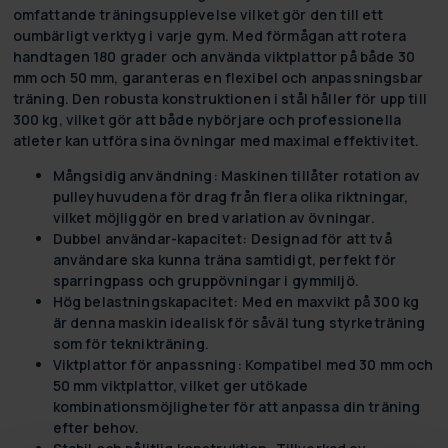
omfattande träningsupplevelse vilket gör den till ett
oumbärligt verktyg i varje gym. Med förmågan att rotera
handtagen 180 grader och använda viktplattor på både 30
mm och 50 mm, garanteras en flexibel och anpassningsbar
träning. Den robusta konstruktionen i stål håller för upp till
300 kg, vilket gör att både nybörjare och professionella
atleter kan utföra sina övningar med maximal effektivitet.
Mångsidig användning:
Maskinen tillåter rotation av
pulleyhuvudena för drag från flera olika riktningar,
vilket möjliggör en bred variation av övningar.
Dubbel användar-kapacitet:
Designad för att två
användare ska kunna träna samtidigt, perfekt för
sparringpass och gruppövningar i gymmiljö.
Hög belastningskapacitet:
Med en maxvikt på 300 kg
är denna maskin idealisk för såväl tung styrketräning
som för teknikträning.
Viktplattor för anpassning:
Kompatibel med 30 mm och
50 mm viktplattor, vilket ger utökade
kombinationsmöjligheter för att anpassa din träning
efter behov.