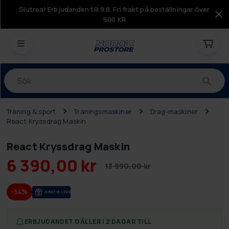
Slutrea! Erbjudanden till 9.8. Fri frakt på beställningar över
500 KR
Produkter
Träning & sport
Träningsmaskiner
Drag-maskiner
React Kryssdrag Maskin
React Kryssdrag Maskin
6 390,00 kr
13 990,00 kr
-54%
GRA­TIS LE­VE­RANS
ERBJUDANDET GÄLLER I 2 DAGAR TILL