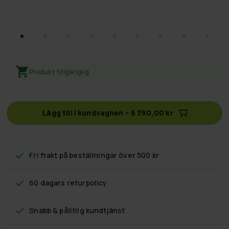
Produkt tillgänglig
Lägg till i kundvagnen
–
6 390,00 kr
Fri frakt
på beställningar över 500 kr
60 dagars returpolicy
Snabb & pålitlig kundtjänst