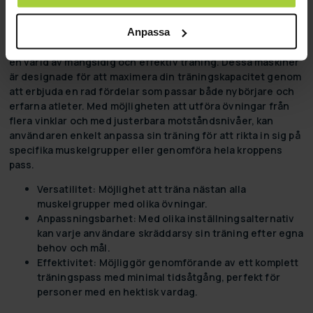
Träna Smartare, Inte Hårdare
Anpassa
Att investera i en
cable cross maskin
är att öppna dörren till
en värld av mångsidig och effektiv träning. Dessa maskiner
är designade för att maximera din träningskapacitet genom
att erbjuda en rad fördelar som passar både nybörjare och
erfarna atleter. Med möjligheten att utföra övningar från
flera vinklar och med justerbara motståndsnivåer, kan
användaren enkelt anpassa sin träning för att rikta in sig på
specifika muskelgrupper eller genomföra hela kroppens
pass.
Versatilitet:
Möjlighet att träna nästan alla
muskelgrupper med olika övningar.
Anpassningsbarhet:
Med olika inställningsalternativ
kan varje användare skräddarsy sin träning efter egna
behov och mål.
Effektivitet:
Möjliggör genomförande av ett komplett
träningspass med minimal tidsåtgång, perfekt för
personer med en hektisk vardag.