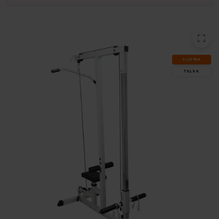
SLUT­REA
TILL 9.8.