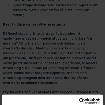
både 30mm och 50mm hantlar.
Fjäderkragar inkluderade:
Fjäderkragar ingår för att
säkerställa att vikterna hålls på plats under din
träning.
React - Där passion möter prestanda
På React skapar vi inte bara sportutrustning; vi
omdefinierar vad det innebär att vara en idrottare. Vår
mission? Att bränsla din passion och hjälpa dig att
överträffa dig själv. Med toppmodern teknologi och
innovativ design är vår utrustning gjord för att förbättra
din prestanda, uthållighet och hastighet. Oavsett om du
siktar på att slå rekord eller personliga gränser, är Reacts
utrustning din allierade på varje steg av resan. Gå med i
React-communityn idag och upplev skillnaden med
utrustning designad med ditt bästa i åtanke. Låt oss
överträffa excellens tillsammans.
Styrka och Uthållighet Med Latsdrag och Sittande Rodd
Utrustad med
latsdrag och sittande rodd
, dessa typer av