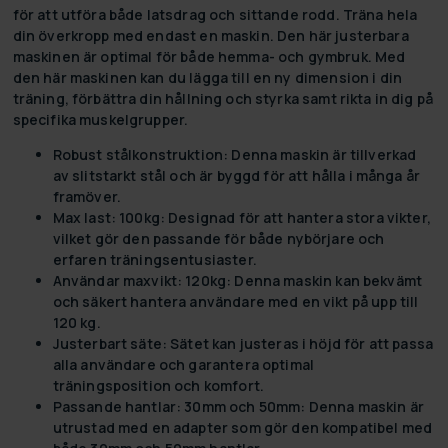
för att utföra både latsdrag och sittande rodd. Träna hela
din överkropp med endast en maskin. Den här justerbara
maskinen är optimal för både hemma- och gymbruk. Med
den här maskinen kan du lägga till en ny dimension i din
träning, förbättra din hållning och styrka samt rikta in dig på
specifika muskelgrupper.
Robust stålkonstruktion:
Denna maskin är tillverkad
av slitstarkt stål och är byggd för att hålla i många år
framöver.
Max last: 100kg:
Designad för att hantera stora vikter,
vilket gör den passande för både nybörjare och
erfaren träningsentusiaster.
Användar maxvikt: 120kg:
Denna maskin kan bekvämt
och säkert hantera användare med en vikt på upp till
120 kg.
Justerbart säte:
Sätet kan justeras i höjd för att passa
alla användare och garantera optimal
träningsposition och komfort.
Passande hantlar: 30mm och 50mm:
Denna maskin är
utrustad med en adapter som gör den kompatibel med