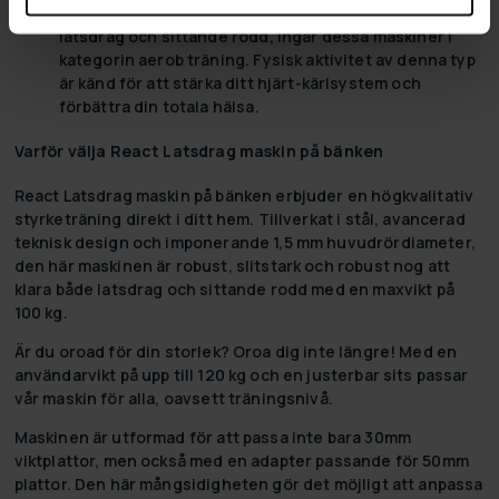
kanske inte är det första du tänker på när det gäller
latsdrag och sittande rodd, ingår dessa maskiner i
kategorin aerob träning. Fysisk aktivitet av denna typ
är känd för att stärka ditt hjärt-kärlsystem och
förbättra din totala hälsa.
Varför välja React Latsdrag maskin på bänken
React Latsdrag maskin på bänken erbjuder en högkvalitativ
styrketräning direkt i ditt hem. Tillverkat i stål, avancerad
teknisk design och imponerande 1,5 mm huvudrördiameter,
den här maskinen är robust, slitstark och robust nog att
klara både latsdrag och sittande rodd med en maxvikt på
100 kg.
Är du oroad för din storlek? Oroa dig inte längre! Med en
användarvikt på upp till 120 kg och en justerbar sits passar
vår maskin för alla, oavsett träningsnivå.
Maskinen är utformad för att passa inte bara 30mm
viktplattor, men också med en adapter passande för 50mm
plattor. Den här mångsidigheten gör det möjligt att anpassa