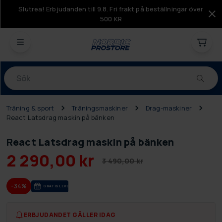
Slutrea! Erbjudanden till 9.8. Fri frakt på beställningar över
500 KR
Produkter
Träning & sport
Träningsmaskiner
Drag-maskiner
React Latsdrag maskin på bänken
React Latsdrag maskin på bänken
2 290,00 kr
3 490,00 kr
-34%
GRA­TIS LE­VE­RANS
ERBJUDANDET GÄLLER IDAG