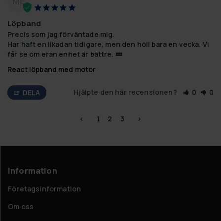
ME
Löpband
Precis som jag förväntade mig.

Har haft en likadan tidigare, men den höll bara en vecka. Vi 
får se om eran enhet är bättre. 💤
React löpband med motor
Hjälpte den här recensionen?
0
0
DELA
<
1
2
3
>
Information
Företagsinformation
Om oss