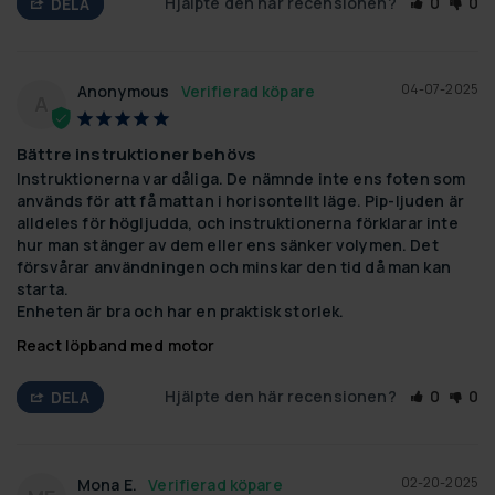
Hjälpte den här recensionen?
0
0
DELA
04-07-2025
Anonymous
A
Bättre instruktioner behövs
Instruktionerna var dåliga. De nämnde inte ens foten som 
används för att få mattan i horisontellt läge. Pip-ljuden är 
alldeles för högljudda, och instruktionerna förklarar inte 
hur man stänger av dem eller ens sänker volymen. Det 
försvårar användningen och minskar den tid då man kan 
starta.

Enheten är bra och har en praktisk storlek.
React löpband med motor
Hjälpte den här recensionen?
0
0
DELA
02-20-2025
Mona E.