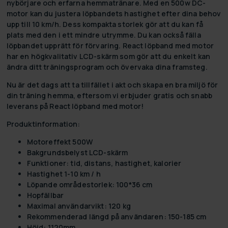
nybörjare och erfarna hemmatränare. Med en 500w DC-
motor kan du justera löpbandets hastighet efter dina behov
upp till 10 km/h. Dess kompakta storlek gör att du kan få
plats med den i ett mindre utrymme. Du kan också fälla
löpbandet upprätt för förvaring. React löpband med motor
har en högkvalitativ LCD-skärm som gör att du enkelt kan
ändra ditt träningsprogram och övervaka dina framsteg.
Nu är det dags att ta tillfället i akt och skapa en bra miljö för
din träning hemma, eftersom vi erbjuder
gratis och snabb
leverans
på React löpband med motor!
Produktinformation:
Motoreffekt 500W
Bakgrundsbelyst LCD-skärm
Funktioner: tid, distans, hastighet, kalorier
Hastighet 1-10 km / h
Löpande områdestorlek: 100*36 cm
Hopfällbar
Maximal användarvikt: 120 kg
Rekommenderad längd på användaren: 150-185 cm
Höjd: 1120mm