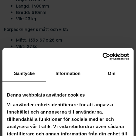
Längd: 1400mm
Bredd: 610mm
Vikt 23 kg
Förpackningens mått och vikt:
Mått: 133 x 67 x 26 cm
Vikt: 27 kg
Samtycke
Information
Om
4,7
Baserat på 158 recensioner
Denna webbplats använder cookies
115
Vi använder enhetsidentifierare för att anpassa
40
innehållet och annonserna till användarna,
3
tillhandahålla funktioner för sociala medier och
0
analysera vår trafik. Vi vidarebefordrar även sådana
0
identifierare och annan information från din enhet till