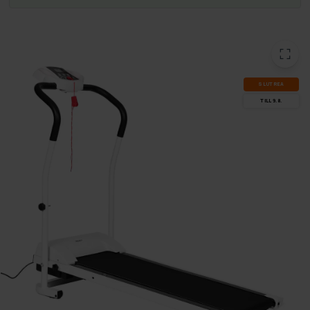
SLUT­REA
TILL 9.8.