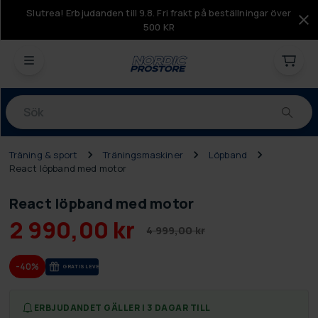
Slutrea! Erbjudanden till 9.8. Fri frakt på beställningar över
500 KR
Produkter
Träning & sport
Träningsmaskiner
Löpband
React löpband med motor
React löpband med motor
2 990,00 kr
4 999,00 kr
-40%
GRA­TIS LE­VE­RANS
ERBJUDANDET GÄLLER I 3 DAGAR TILL