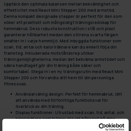
Upptäck den optimala balansen mellan bekvämlighet och
effektivitet med React Mini Stepper 200 med armstöd.
Denna kompakt designade stepper är perfekt för den som
söker ett praktiskt och mångsidigt träningsredskap för
hemmabruk. Dess robusta konstruktion i stål och plast
garanterar hållbarhet medan den stilrena svarta färgen
smälter in i varje hemmiljö. Med inbyggda funktioner som
scan, tid, antal och kaloriräknare kan du enkelt följa din
framsteg. Inkluderade motståndsrep utökar
träningsmöjligheterna, medan det bekväma armstödet och
säkra handtaget gör din träning både säker och
komfortabel. Stega in i en ny träningsrutin med React Mini
Stepper 200 och förvandla ditt hem till din personliga
fitnessoas.
Användarvänlig design:
Perfekt för hemmabruk, lätt
att använda med tillförlitliga funktionsval för
överblick av din träning.
Displayfunktioner:
Utrustad med scan, tid, antal, och
kalorimätare som hjälper dig att hålla koll på dina
framsteg.
Motståndsrep inkluderat:
Förbättra din träning med