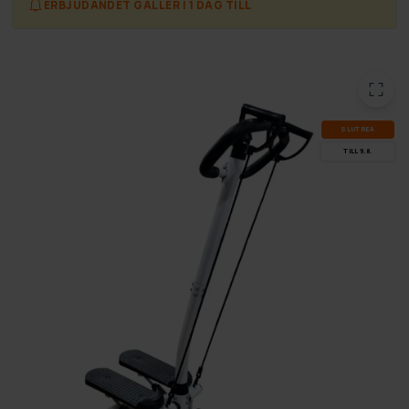
ERBJUDANDET GÄLLER I 1 DAG TILL
SLUT­REA
TILL 9.8.