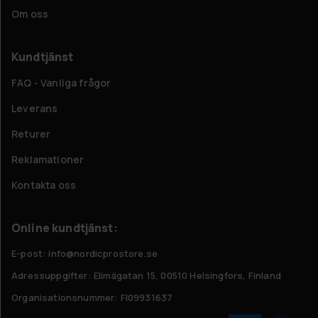
Om oss
Kundtjänst
FAQ - Vanliga frågor
Leverans
Returer
Reklamationer
Kontakta oss
Online kundtjänst:
E-post: info@nordicprostore.se
Adressuppgifter:
Elimägatan 15, 00510 Helsingfors, Finland
Organisationsnummer:
FI09931637