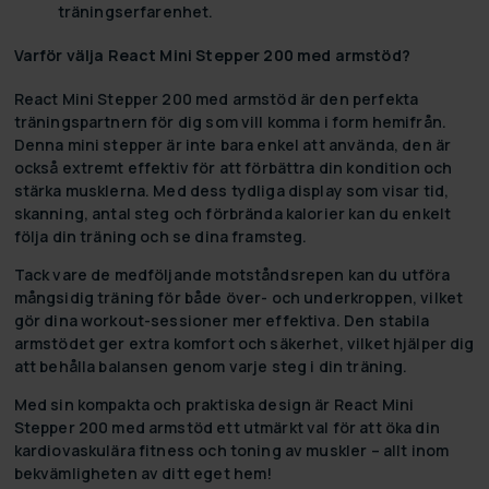
träningserfarenhet.
Varför välja React Mini Stepper 200 med armstöd?
React Mini Stepper 200 med armstöd är den perfekta
träningspartnern för dig som vill komma i form hemifrån.
Denna mini stepper är inte bara enkel att använda, den är
också extremt effektiv för att förbättra din kondition och
stärka musklerna. Med dess tydliga display som visar tid,
skanning, antal steg och förbrända kalorier kan du enkelt
följa din träning och se dina framsteg.
Tack vare de medföljande motståndsrepen kan du utföra
mångsidig träning för både över- och underkroppen, vilket
gör dina workout-sessioner mer effektiva. Den stabila
armstödet ger extra komfort och säkerhet, vilket hjälper dig
att behålla balansen genom varje steg i din träning.
Med sin kompakta och praktiska design är React Mini
Stepper 200 med armstöd ett utmärkt val för att öka din
kardiovaskulära fitness och toning av muskler – allt inom
bekvämligheten av ditt eget hem!