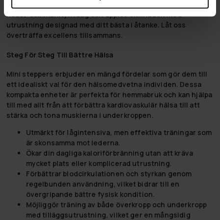
utrustning din allierade på varje steg av resan. Gå med i
React-communityn idag och upplev skillnaden med
utrustning designad med ditt bästa i åtanke. Låt oss
överträffa excellens tillsammans.
Steg För Steg Till Bättre Hälsa
Mini steppers
erbjuder en mängd fördelar som gör dem till
ett idealiskt val för den hälsomedvetna individen. Dessa
kompakta enheter är perfekta för hemmabruk och kan hjälpa
till med allt från att förbättra kardiovaskulär hälsa till att
stärka och tona musklerna i underkroppen.
Utmärkt för lågintensiva, men effektiva träningar som
är skonsamma mot lederna.
Ökar din dagliga kaloriförbränning utan att kräva
mycket plats eller komplicerad utrustning.
Förbättrar blodcirkulationen och styrkan genom
regelbunden användning, vilket bidrar till en
övergripande bättre fysisk kondition.
Möjliggör träning av både överkropp och underkropp
med tilläggsutrustning, vilket ger en mångsidig