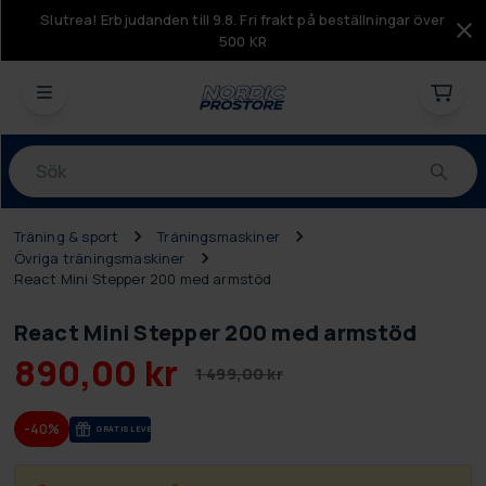
Slutrea! Erbjudanden till 9.8. Fri frakt på beställningar över
500 KR
Produkter
Träning & sport
Träningsmaskiner
Övriga träningsmaskiner
React Mini Stepper 200 med armstöd
React Mini Stepper 200 med armstöd
890,00 kr
1 499,00 kr
-40%
GRA­TIS LE­VE­RANS