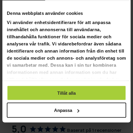
Bikakestruktur
Lämplig för nybörjare såväl som de mest avancerade
Denna webbplats använder cookies
spelarna
Vi använder enhetsidentifierare för att anpassa
Vikt: 220 g +/- 5 g
innehållet och annonserna till användarna,
Längd: 39,3 cm
Tjocklek: 1,3 cm
tillhandahålla funktioner för sociala medier och
Bredd: 20 cm
analysera vår trafik. Vi vidarebefordrar även sådana
identifierare och annan information från din enhet till
Förpackningens mått:
de sociala medier och annons- och analysföretag som
Vikt: 437,4 g
vi samarbetar med. Dessa kan i sin tur kombinera
Längd: 40,5 cm
informationen med annan information som du har
Höjd: 4 cm
tillhandahållit eller som de har samlat in när du har
Bredd: 22,5 cm
använt deras tjänster.
Tillåt alla
Anpassa
5,0
Baserat på 1 recensioner