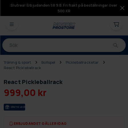
Slutrea! Erbjudanden till 9.8. Fri frakt på beställningar över
500 KR
Produkter
Träning & sport
Bollspel
Pickleballracketar
React Pickleballrack
React Pickleballrack
999,00 kr
GRA­TIS LE­VE­RANS
ERBJUDANDET GÄLLER IDAG