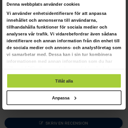
Denna webbplats använder cookies
Flexibla betalningssätt
Vi använder enhetsidentifierare för att anpassa
innehållet och annonserna till användarna,
tillhandahålla funktioner för sociala medier och
React Rullskidor Reservhjul 2 st Klassisk
analysera vår trafik. Vi vidarebefordrar även sådana
identifierare och annan information från din enhet till
Produktinformation: Utbyteshjul till rullskidor
de sociala medier och annons- och analysföretag som
vi samarbetar med. Dessa kan i sin tur kombinera
Passar till: React Rullskidor Classic 700mm
informationen med annan information som du har
Hjul: Gummi 70x45mm
Hjulkärna: Aluminium
tillhandahållit eller som de har samlat in när du har
använt deras tjänster.
Tillåt alla
Anpassa
SKRIV EN RECENSION