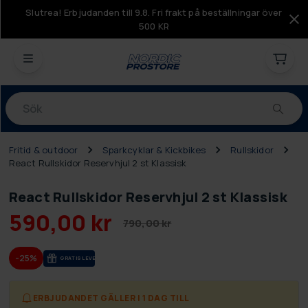
Slutrea! Erbjudanden till 9.8. Fri frakt på beställningar över
500 KR
Produkter
Fritid & outdoor
Sparkcyklar & Kickbikes
Rullskidor
React Rullskidor Reservhjul 2 st Klassisk
React Rullskidor Reservhjul 2 st Klassisk
590,00 kr
790,00 kr
-25%
GRA­TIS LE­VE­RANS
ERBJUDANDET GÄLLER I 1 DAG TILL