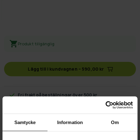
Produkt tillgänglig
Lägg till i kundvagnen
–
590,00 kr
Fri frakt
på beställningar över 500 kr
60 dagars returpolicy
Samtycke
Information
Om
Snabb & pålitlig kundtjänst