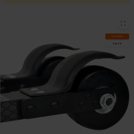
SLUT­REA
TILL 9.8.