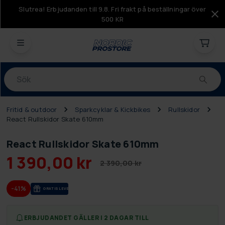
Slutrea! Erbjudanden till 9.8. Fri frakt på beställningar över
500 KR
Produkter
Fritid & outdoor
Sparkcyklar & Kickbikes
Rullskidor
React Rullskidor Skate 610mm
React Rullskidor Skate 610mm
1 390,00 kr
2 390,00 kr
-41%
GRA­TIS LE­VE­RANS
ERBJUDANDET GÄLLER I 2 DAGAR TILL