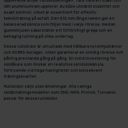
upplevelse under rullskidåkningen. Tack vare en stabil och
lätt aluminiumram upplever du både utmärkt stabilitet och
exakt kontroll, vilket är essentiellt för effektiv
teknikträning på asfalt. Den 610 mm långa ramen ger en
balanserad känsla som följer med i varje rörelse, medan
gummihjulen säkerställer ett tillförlitligt grepp och en
behaglig rullning på olika underlag.
Dessa rullskidor är utrustade med hållbara nylonhjulkärnor
och 608RS-kullager, vilket garanterar en smidig rörelse och
pålitlig prestanda gång på gång. En solid investering för
skidåkare som önskar en realistisk skridskokänsla,
förtroende vid höga hastigheter och konsekvent
träningskvalitet.
Rullskidor säljs utan bindningar. Alla vanliga
skidbindningsmodeller som SNS, NNN, Prolink, Turnamic
passar för dessa rullskidor.