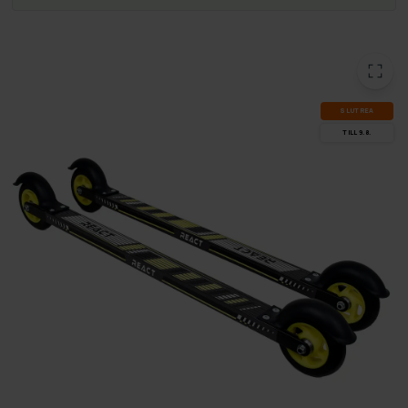
SLUT­REA
TILL 9.8.