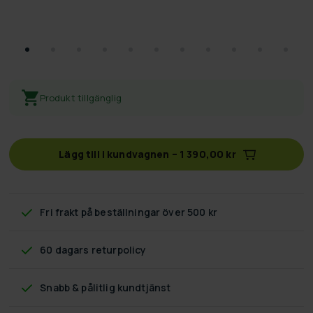
Produkt tillgänglig
Lägg till i kundvagnen
–
1 390,00 kr
Fri frakt
på beställningar över 500 kr
60 dagars returpolicy
Snabb & pålitlig kundtjänst