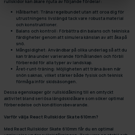
rullskidor kan åkare njuta av följande fördelar:
Hållbarhet
: Träna regelbundet utan att oroa dig för
utrustningens livslängd tack vare robusta material
och konstruktioner.
Balans och kontroll
: Förbättra din balans och tekniska
färdigheter genom att simulera känslan av att åka på
snö.
Mångsidighet
: Användbar på olika underlag så att du
kan träna under varierande förhållanden och förbli
förberedd för alla typer av landskap.
Året-runt-träning
: Möjligheten att träna även när
snön saknas, vilket stärker både fysisk och teknisk
förmåga inför skidsäsongen.
Dessa egenskaper gör rullskidåkning till en omtyckt
aktivitet bland seriösa längdskidåkare som söker optimal
förberedelse och konditionsbevarande.
Varför välja React Rullskidor Skate 610mm?
Med React Rullskidor Skate 610mm får du en optimal