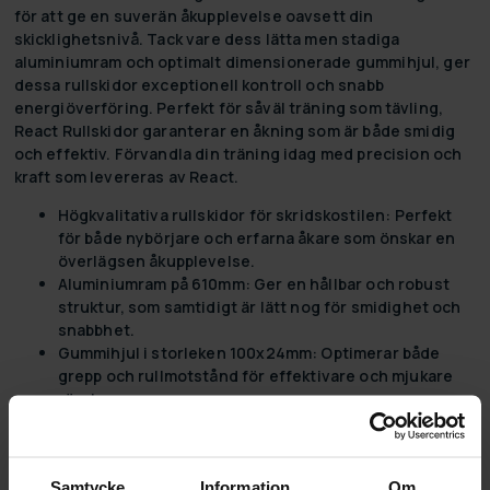
för att ge en suverän åkupplevelse oavsett din
skicklighetsnivå. Tack vare dess lätta men stadiga
aluminiumram och optimalt dimensionerade gummihjul, ger
dessa rullskidor exceptionell kontroll och snabb
energiöverföring. Perfekt för såväl träning som tävling,
React Rullskidor garanterar en åkning som är både smidig
och effektiv. Förvandla din träning idag med precision och
kraft som levereras av React.
Högkvalitativa rullskidor för skridskostilen:
Perfekt
för både nybörjare och erfarna åkare som önskar en
överlägsen åkupplevelse.
Aluminiumram på 610mm:
Ger en hållbar och robust
struktur, som samtidigt är lätt nog för smidighet och
snabbhet.
Gummihjul i storleken 100x24mm:
Optimerar både
grepp och rullmotstånd för effektivare och mjukare
rörelser.
Stel men lätt aluminiumram:
Säkerställer god kontroll
och snabb energiöverföring för en responsiv åkning.
Samtycke
Information
Om
React - Där passion möter prestanda