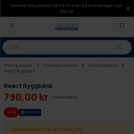
Slutrea! Erbjudanden till 9.8. Fri frakt på beställningar över
500 KR
Produkter
Träning & sport
Träningsmaskiner
Träningsbänkar
React Ryggbänk
React Ryggbänk
790,00 kr
1 499,00 kr
-47%
GRA­TIS LE­VE­RANS
ERBJUDANDET GÄLLER I 1 DAG TILL