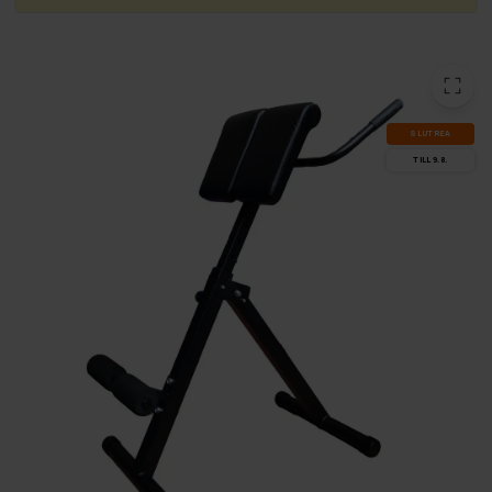
SLUT­REA
TILL 9.8.