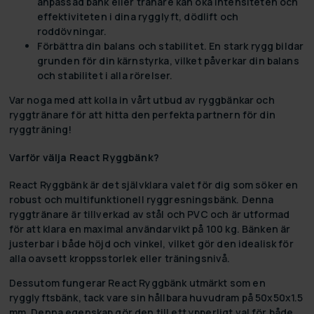
anpassad bänk eller tränare kan öka intensiteten och
effektiviteten i dina rygglyft, dödlift och
roddövningar.
Förbättra din balans och stabilitet. En stark rygg bildar
grunden för din kärnstyrka, vilket påverkar din balans
och stabilitet i alla rörelser.
Var noga med att kolla in vårt utbud av ryggbänkar och
ryggtränare för att hitta den perfekta partnern för din
ryggträning!
Varför välja React Ryggbänk?
React Ryggbänk är det självklara valet för dig som söker en
robust och multifunktionell ryggresningsbänk. Denna
ryggtränare är tillverkad av stål och PVC och är utformad
för att klara en maximal användarvikt på 100 kg. Bänken är
justerbar i både höjd och vinkel, vilket gör den idealisk för
alla oavsett kroppsstorlek eller träningsnivå.
Dessutom fungerar React Ryggbänk utmärkt som en
rygglyftsbänk, tack vare sin hållbara huvudram på 50x50x1.5
mm. Denna egenskap gör den till ett ypperligt val för både