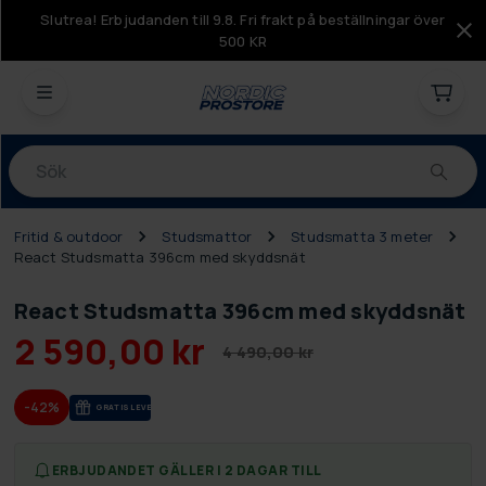
Slutrea! Erbjudanden till 9.8. Fri frakt på beställningar över
500 KR
Produkter
Fritid & outdoor
Studsmattor
Studsmatta 3 meter
React Studsmatta 396cm med skyddsnät
React Studsmatta 396cm med skyddsnät
2 590,00 kr
4 490,00 kr
-42%
GRA­TIS LE­VE­RANS
ERBJUDANDET GÄLLER I 2 DAGAR TILL