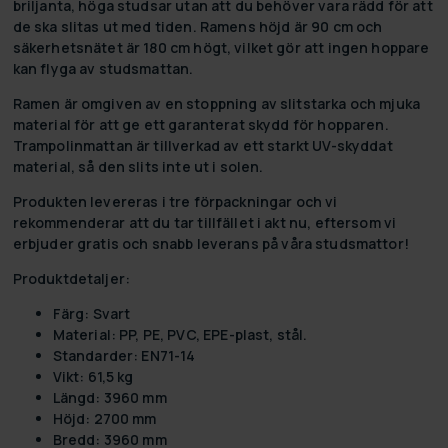
briljanta, höga studsar utan att du behöver vara rädd för att
de ska slitas ut med tiden. Ramens höjd är 90 cm och
säkerhetsnätet är 180 cm högt, vilket gör att ingen hoppare
kan flyga av studsmattan.
Ramen är omgiven av en stoppning av slitstarka och mjuka
material för att ge ett garanterat skydd för hopparen.
Trampolinmattan är tillverkad av ett starkt UV-skyddat
material, så den slits inte ut i solen.
Produkten levereras i tre förpackningar och vi
rekommenderar att du tar tillfället i akt nu, eftersom vi
erbjuder
gratis och snabb leverans
på våra studsmattor!
Produktdetaljer:
Färg: Svart
Material: PP, PE, PVC, EPE-plast, stål.
Standarder: EN71-14
Vikt: 61,5 kg
Längd: 3960 mm
Höjd: 2700 mm
Bredd: 3960 mm