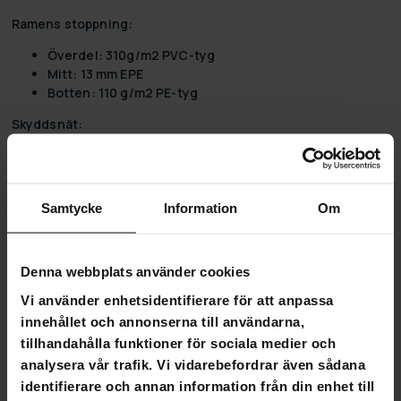
Ramens stoppning:
Överdel: 310g/m2 PVC-tyg
Mitt: 13 mm EPE
Botten: 110 g/m2 PE-tyg
Skyddsnät:
Ställningar 8 st.
Material:PE
Höjd: 180 cm
Samtycke
Information
Om
Dörröppning med dragkedja
Pelare: 25.4x1.1mm
Stoppning: PE
Denna webbplats använder cookies
Förpackningsmått:
Vi använder enhetsidentifierare för att anpassa
Paket 1:
innehållet och annonserna till användarna,
Vikt: 27,25 kg
tillhandahålla funktioner för sociala medier och
Längd: 1600 mm
analysera vår trafik. Vi vidarebefordrar även sådana
Höjd: 190 mm
identifierare och annan information från din enhet till
Bredd: 440 mm