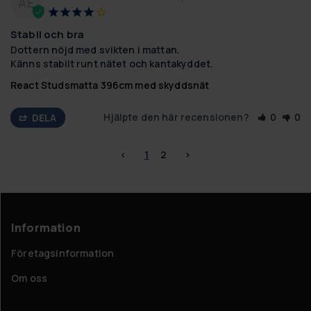
AE
Stabil och bra
Dottern nöjd med svikten i mattan.

Känns stabilt runt nätet och kantakyddet.
React Studsmatta 396cm med skyddsnät
Hjälpte den här recensionen?
0
0
DELA
<
1
2
>
Information
Företagsinformation
Om oss