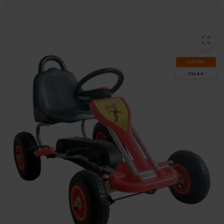
SLUT­REA
TILL 9.8.