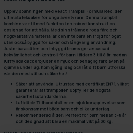
Upplev spänningen med
React Trampbil Formula Red
, den
ultimata leksaken för unga äventyrare. Denna trampbil
kombinerar stil med funktion i en robust konstruktion
designad för att hålla. Med sin strålande röda färg och
högkvalitativa material är den inte bara en fröjd för ögat
utan också byggd för säker och långvarig användning.
Justerbara säten och inbyggd broms ger anpassad
bekvämlighet och kontroll för barn i åldern 3 till 8 år, medan
luftfyllda däck erbjuder en mjuk och behaglig färd även på
ojämna underlag. Kom igång idag och låt ditt barn utforska
världen med stil och säkerhet!
Säker att använda:
Utrustad med certifikat EN71, vilket
garanterar att trampbilen uppfyller de högsta
säkerhetsstandarderna.
Luftdäck:
Tillhandahåller en mjuk körupplevelse som
är skonsam mot både barn och olika underlag.
Rekommenderad ålder:
Perfekt för barn mellan 3-8 år
och designad att bära en maximal vikt på 30 kg.