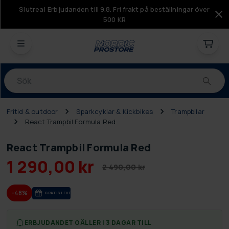
Slutrea! Erbjudanden till 9.8. Fri frakt på beställningar över
500 KR
Produkter
Fritid & outdoor
Sparkcyklar & Kickbikes
Trampbilar
React Trampbil Formula Red
React Trampbil Formula Red
1 290,00 kr
2 490,00 kr
-48%
GRA­TIS LE­VE­RANS
ERBJUDANDET GÄLLER I 3 DAGAR TILL