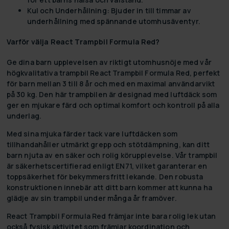
Kul och Underhållning
: Bjuder in till timmar av
underhållning med spännande utomhusäventyr.
Varför välja React Trampbil Formula Red?
Ge dina barn upplevelsen av riktigt utomhusnöje med vår
högkvalitativa trampbil React Trampbil Formula Red, perfekt
för barn mellan 3 till 8 år och med en maximal användarvikt
på 30 kg. Den här trampbilen är designad med luftdäck som
ger en mjukare färd och optimal komfort och kontroll på alla
underlag.
Med sina mjuka färder tack vare luftdäcken som
tillhandahåller utmärkt grepp och stötdämpning, kan ditt
barn njuta av en säker och rolig körupplevelse. Vår trampbil
är säkerhetscertifierad enligt EN71, vilket garanterar en
toppsäkerhet för bekymmersfritt lekande. Den robusta
konstruktionen innebär att ditt barn kommer att kunna ha
glädje av sin trampbil under många år framöver.
React Trampbil Formula Red främjar inte bara rolig lek utan
också fysisk aktivitet som främjar koordination och