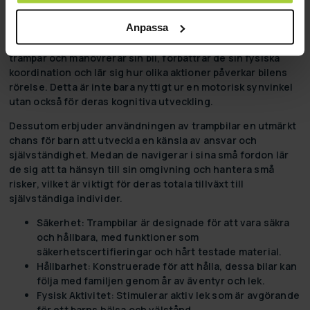
och beslutsfattande förmågor samtidigt som de har roligt.
Anpassa
En av de största fördelarna med trampbilar är deras
förmåga att boosta koordination och balans. När barnen
trampar och manövrerar sin bil, förbättrar de sin fysiska
koordination och lär sig hur olika aktioner påverkar bilens
rörelse. Detta är inte bara nyttigt ur en motorisk synvinkel
utan också för deras kognitiva utveckling.
Dessutom erbjuder användningen av trampbilar en utmärkt
chans för barn att utveckla en känsla av ansvar och
självständighet. Medan de navigerar i sina små fordon lär
de sig att ta hänsyn till sin omgivning och hantera små
risker, vilket är viktigt för deras totala tillväxt till
självständiga individer.
Säkerhet
: Trampbilar är designade för att vara säkra
och hållbara, med funktioner som
säkerhetscertifieringar och hårt testade material.
Hållbarhet
: Konstruerade för att hålla, dessa bilar kan
följa med familjen genom år av äventyr och lek.
Fysisk Aktivitet
: Stimulerar aktiv lek som är avgörande
för ett barns hälsa och välstånd.