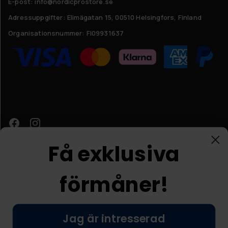
E-post: info@nordicprostore.se
Adressuppgifter:
Elimägatan 15, 00510 Helsingfors, Finland
Organisationsnummer:
FI09931637
Få exklusiva
förmåner!
Kundtjänst
Jag är intresserad
© Nordic Prostore 2026