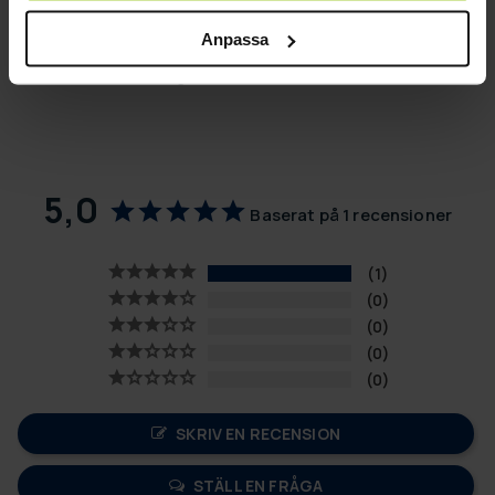
Färg: orange/gul
Storlek: 200 x 100cm
Anpassa
Tjocklek: 3,5cm
Håller max: 80kg
5,0
Baserat på 1 recensioner
1
0
0
0
0
SKRIV EN RECENSION
STÄLL EN FRÅGA