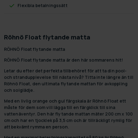
Flexibla betalningssätt
Röhnö Float flytande matta
RÖHNÖ Float flytande matta
RÖHNÖ Float flytande matta är den här sommarens hit!
Letar du efter det perfekta tillbehöret för att ta din pool-
och strandupplevelse till nästa nivå? Titta inte längre än till
Röhnö Float, den ultimata flytande mattan för avkoppling
och solglädje.
Med en livlig orange och gul färgskala är Röhnö Float ett
måste för dem som vill lägga till en färgklick till sina
vattenäventyr. Den här flytande mattan mäter 200 cm x 100
cm och har en tjocklek på 3,5 cm och är tillräckligt rymlig för
att bekvämt rymma en person.
Med en maximal belastningskapacitet på 80 kg är Röhnö