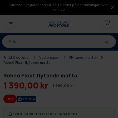
Slutrea! Erbjudanden till 9.8. Fri frakt på beställningar över
500 KR
Produkter
Fritid & outdoor
Vattensport
Flytande mattor
Röhnö Float flytande matta
Röhnö Float flytande matta
1 390,00 kr
1 990,00 kr
-30%
GRA­TIS LE­VE­RANS
ERBJUDANDET GÄLLER I 2 DAGAR TILL