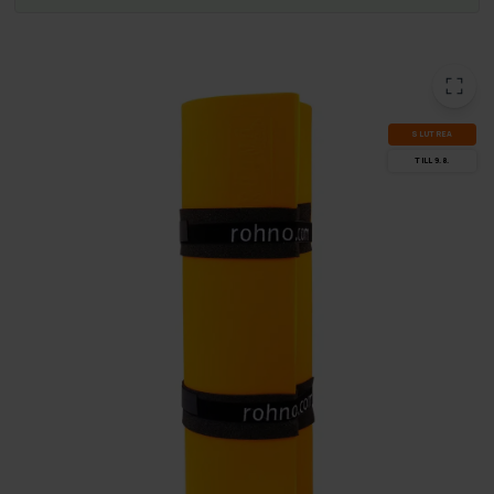
SLUT­REA
TILL 9.8.