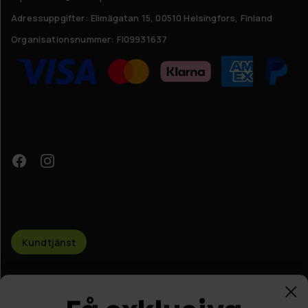
Adressuppgifter:
Elimägatan 15, 00510 Helsingfors, Finland
Organisationsnummer:
FI09931637
Få exklusiva
Kundtjänst
förmåner!
© Nordic Prostore 2026
Allmänna villkor