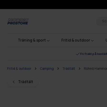
Pr
Träning & sport
Fritid & outdoor
Fri frakt på bestä
Fritid & outdoor
Camping
Trädtält
Röhnö Hammo
Trädtält