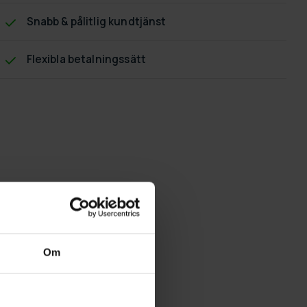
Snabb & pålitlig kundtjänst
Flexibla betalningssätt
Om