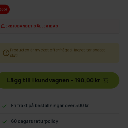
-36%
ERBJUDANDET GÄLLER IDAG
Produkten är mycket efterfrågad, lagret tar snabbt
slut!
Lägg till i kundvagnen
–
190,00 kr
Fri frakt
på beställningar över 500 kr
60 dagars returpolicy