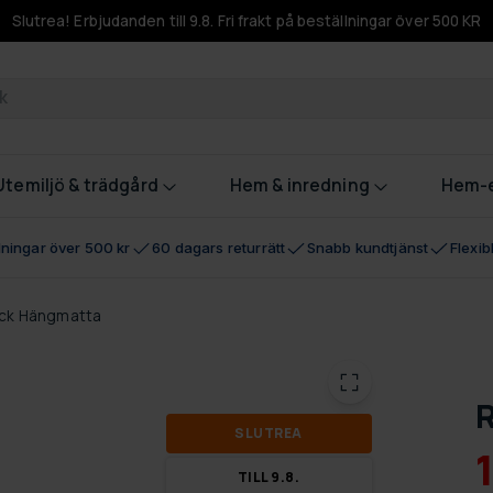
Slutrea! Erbjudanden till 9.8. Fri frakt på beställningar över 500 KR
odukter
Utemiljö & trädgård
Hem & inredning
Hem-e
llningar över 500 kr
60 dagars returrätt
Snabb kundtjänst
Flexi
ck Hängmatta
SLUT­REA
TILL 9.8.