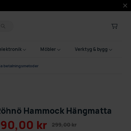
lektronik
Möbler
Verktyg & bygg
bla betalningsmetoder
Röhnö Hammock Hängmatta
190,00 kr
299,00 kr