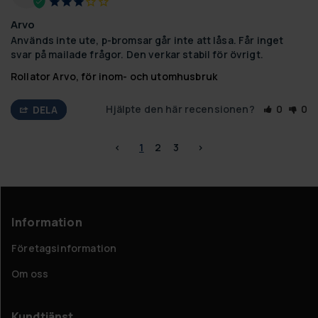
Arvo
Används inte ute, p-bromsar går inte att låsa. Får inget 
svar på mailade frågor. Den verkar stabil för övrigt.
Rollator Arvo, för inom- och utomhusbruk
Hjälpte den här recensionen?
0
0
DELA
<
1
2
3
>
Information
Företagsinformation
Om oss
Kundtjänst