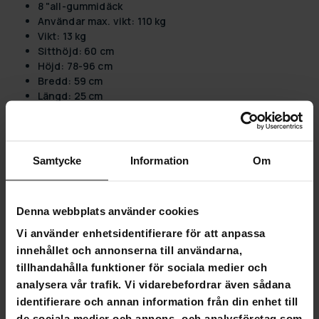
8 "all-gummidäck
Användar max. vikt: 110 kg
Vikt: 13 kg
Sitthöjd: 60 cm
Höjd: 78-96 cm
Bredd: 59 cm
Längd: 25 cm
CE-märkning
Förpackningens mått:
Samtycke
Information
Om
Vikt: 12 kg
Längd: 60 cm
Höjd: 26 cm
Bredd: 70 cm
Denna webbplats använder cookies
Vi använder enhetsidentifierare för att anpassa
innehållet och annonserna till användarna,
tillhandahålla funktioner för sociala medier och
4,8
analysera vår trafik. Vi vidarebefordrar även sådana
Baserat på 283 recensioner
identifierare och annan information från din enhet till
de sociala medier och annons- och analysföretag som