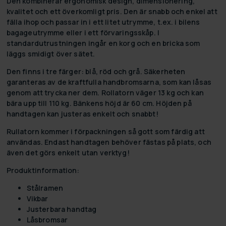
Den kombinerar ergonomisk design, dimensionering,
kvalitet och ett överkomligt pris. Den är snabb och enkel att
fälla ihop och passar in i ett litet utrymme, t.ex. i bilens
bagageutrymme eller i ett förvaringsskåp. I
standardutrustningen ingår en korg och en bricka som
läggs smidigt över sätet.
Den finns i tre färger: blå, röd och grå. Säkerheten
garanteras av de kraftfulla handbromsarna, som kan låsas
genom att trycka ner dem. Rollatorn väger 13 kg och kan
bära upp till 110 kg. Bänkens höjd är 60 cm. Höjden på
handtagen kan justeras enkelt och snabbt!
Rullatorn kommer i förpackningen så gott som färdig att
användas. Endast handtagen behöver fästas på plats, och
även det görs enkelt utan verktyg!
Produktinformation:
Stålramen
Vikbar
Justerbara handtag
Låsbromsar