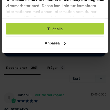
235
vi samarbetar med. Dessa kan i sin tur kombinera
46
informationen med annan information som du har
2
tillhandahållit eller som de har samlat in när du har
0
använt deras tjänster.
0
Tillåt alla
SKRIV EN RECENSION
Anpassa
STÄLL EN FRÅGA
Recensioner
Frågor
10-15-2025
Juhani L.
JL
Rollator Arvo