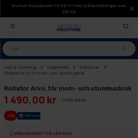
Slutrea! Erbjudanden till 9.8. Fri frakt på beställningar över
500 KR
Produkter
Hem & inredning
Hjälpmedel
Rollatorer
Rollator Arvo, för inom- och utomhusbruk
Rollator Arvo, för inom- och utomhusbruk
1 490,00 kr
1 590,00 kr
-6%
GRA­TIS LE­VE­RANS
ERBJUDANDET GÄLLER IDAG