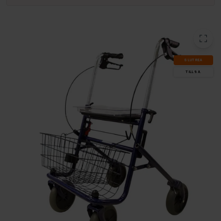
SLUT­REA
TILL 9.8.