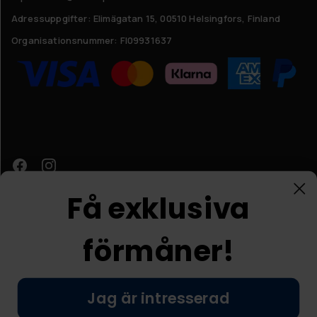
Adressuppgifter:
Elimägatan 15, 00510 Helsingfors, Finland
Organisationsnummer:
FI09931637
Få exklusiva
förmåner!
Kundtjänst
Jag är intresserad
© Nordic Prostore 2026
Allmänna villkor