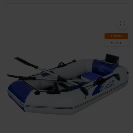
SLUT­REA
TILL 12.8.