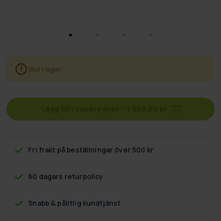
Slut i lager
Lägg till i kundvagnen
–
1 990,00 kr
Fri frakt
på beställningar över 500 kr
60 dagars returpolicy
Snabb & pålitlig kundtjänst