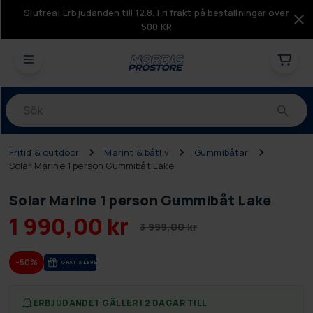
Slutrea! Erbjudanden till 12.8. Fri frakt på beställningar över
500 KR
Produkter
Fritid & outdoor
Marint & båtliv
Gummibåtar
Solar Marine 1 person Gummibåt Lake
Solar Marine 1 person Gummibåt Lake
1 990,00 kr
3 999,00 kr
-50%
GRA­TIS LE­VE­RANS
ERBJUDANDET GÄLLER I 2 DAGAR TILL