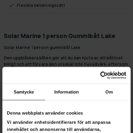
Flexibla betalningssätt
Solar Marine 1 person Gummibåt Lake
Solar Marine 1 person gummibåt Lake
Den uppblåsbara båten gör att du kan njuta av att båtlivet
billigt och att förvara den orsakar inte huvudvärk, eftersom
båten kan packas ned i den praktiska väskan som följer med.
Paketet innehåller robusta aluminiumbeslag, och det finns
också plats för en 2,5 hästkraftsmotor på baksidan av
gummibåten.
Samtycke
Information
Om
Funktioner
Storlek: 175x103cm, dimensionerad för 1 person
Denna webbplats använder cookies
Material: 0,7 mm PVC
Lastkapacitet: 113 kg
Vi använder enhetsidentifierare för att anpassa
Utombordarens beredskap: 2,5 hk
innehållet och annonserna till användarna,