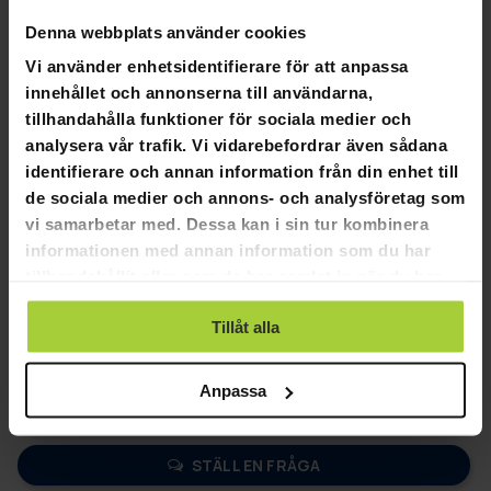
Längd: 1160 mm
Denna webbplats använder cookies
Höjd: 170 mm
Bredd: 400 mm
Vi använder enhetsidentifierare för att anpassa
innehållet och annonserna till användarna,
tillhandahålla funktioner för sociala medier och
analysera vår trafik. Vi vidarebefordrar även sådana
identifierare och annan information från din enhet till
4,8
Baserat på 15 recensioner
de sociala medier och annons- och analysföretag som
vi samarbetar med. Dessa kan i sin tur kombinera
informationen med annan information som du har
12
tillhandahållit eller som de har samlat in när du har
3
använt deras tjänster.
0
Tillåt alla
0
0
Anpassa
SKRIV EN RECENSION
STÄLL EN FRÅGA