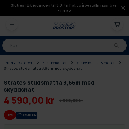
Slutrea! Erbjudanden till 9.8. Fri frakt på beställningar över
500 KR
Produkter
Fritid & outdoor
Studsmattor
Studsmatta 3 meter
Stratos studsmatta 3,66m med skyddsnät
Stratos studsmatta 3,66m med
skyddsnät
4 590,00 kr
4 990,00 kr
-8%
GRA­TIS LE­VE­RANS