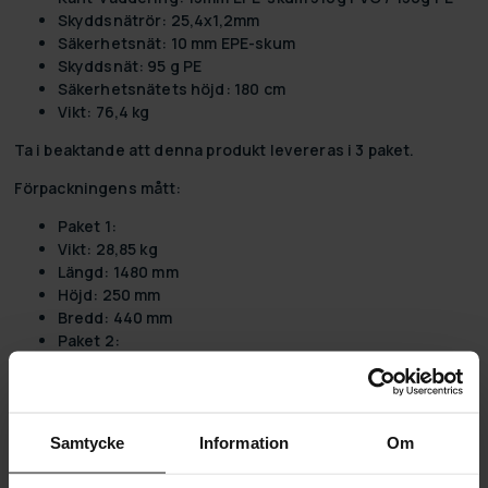
Skyddsnätrör: 25,4x1,2mm
Säkerhetsnät: 10 mm EPE-skum
Skyddsnät: 95 g PE
Säkerhetsnätets höjd: 180 cm
Vikt: 76,4 kg
Ta i beaktande att denna produkt levereras i 3 paket.
Förpackningens mått:
Paket 1:
Vikt: 28,85 kg
Längd: 1480 mm
Höjd: 250 mm
Bredd: 440 mm
Paket 2:
Vikt: 24 kg
Längd: 550 mm
Höjd: 260 mm
Bredd: 400 mm
Samtycke
Information
Om
Paket med 3:
Vikt: 18,95 kg