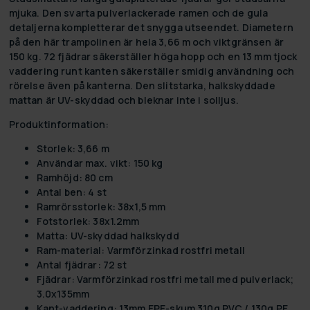
mjuka. Den svarta pulverlackerade ramen och de gula
detaljerna kompletterar det snygga utseendet. Diametern
på den här trampolinen är hela 3,66 m och viktgränsen är
150 kg. 72 fjädrar säkerställer höga hopp och en 13 mm tjock
vaddering runt kanten säkerställer smidig användning och
rörelse även på kanterna. Den slitstarka, halkskyddade
mattan är UV-skyddad och bleknar inte i solljus.
Produktinformation:
Storlek: 3,66 m
Användar max. vikt: 150 kg
Ramhöjd: 80 cm
Antal ben: 4 st
Ramrörsstorlek: 38x1,5 mm
Fotstorlek: 38x1.2mm
Matta: UV-skyddad halkskydd
Ram-material: Varmförzinkad rostfri metall
Antal fjädrar: 72 st
Fjädrar: Varmförzinkad rostfri metall med pulverlack;
3.0x135mm
Kant-vaddering: 13mm EPE-skum 310g PVC / 130g PE