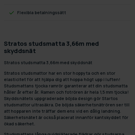
Flexibla betalningssätt
Stratos studsmatta 3,66m med
skyddsnät
Stratos studsmatta 3,66m med skyddsnät
Stratos studsmattor har en stor hoppyta och en stor
elasticitet för att hjälpa dig att hoppa högt upp i luften!
Studsmattans tjocka ramrör garanterar att din studsmatta
håller år efter år. Ramen och fotrören är hela 1,5 mm tjocka!
Skyddsnätets uppgraderade böjda design gör Startos
studsmattor ultrasäkra. De böjda säkerhetsnätrören ser till
att hopparen inte träffar dem ens vid en dålig landning.
Säkerhetsnätet är också placerat innanför kantskyddet för
ökad säkerhet.
Studsmattans långa guldpläterade fjädrar gör studsarna