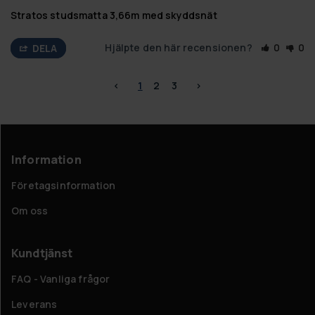
Stratos studsmatta 3,66m med skyddsnät
Hjälpte den här recensionen?
0
0
DELA
<
1
2
3
>
Information
Företagsinformation
Om oss
Kundtjänst
FAQ - Vanliga frågor
Leverans