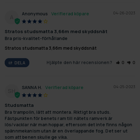
04-26-2023
Anonymous
A
Stratos studsmatta 3,66m med skyddsnät
Bra pris-kvalitet-förhållande
Stratos studsmatta 3,66m med skyddsnät
Hjälpte den här recensionen?
0
0
DELA
04-25-2023
SANNA H.
SH
Studsmatta
Bra trampolin, lätt att montera. Riktigt bra studs. 
Fästpunkten för benets ram till nätets ramverk är 
lös/vacklar när man hoppar, eftersom det inte finns någon 
spännmekanism utan är en överlappande fog. Det ser ut 
som att benen skulle ge vika.