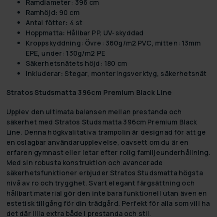
Ramdiameter: 396 cm
Ramhöjd: 90 cm
Antal fötter: 4 st
Hoppmatta: Hållbar PP, UV-skyddad
Kroppskyddning: Övre: 360g/m2 PVC, mitten: 13mm
EPE, under: 130g/m2 PE
Säkerhetsnätets höjd: 180 cm
Inkluderar: Stegar, monteringsverktyg, säkerhetsnät
Stratos Studsmatta 396cm Premium Black Line
Upplev den ultimata balansen mellan prestanda och
säkerhet med Stratos Studsmatta 396cm Premium Black
Line. Denna högkvalitativa trampolin är designad för att ge
en oslagbar användarupplevelse, oavsett om du är en
erfaren gymnast eller letar efter rolig familjeunderhållning.
Med sin robusta konstruktion och avancerade
säkerhetsfunktioner erbjuder Stratos Studsmatta högsta
nivå av ro och trygghet. Svart elegant färgsättning och
hållbart material gör den inte bara funktionell utan även en
estetisk tillgång för din trädgård. Perfekt för alla som vill ha
det där lilla extra både i prestanda och stil.