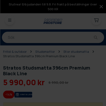
Slutrea! Erbjudanden till 9.8. Fri frakt på beställningar över
500 KR
Produkter
Fritid & outdoor
Studsmattor
Stor studsmatta
Stratos Studsmatta 396cm Premium Black Line
Stratos Studsmatta 396cm Premium
Black Line
5 990,00 kr
6 990,00 kr
-14%
GRA­TIS LE­VE­RANS