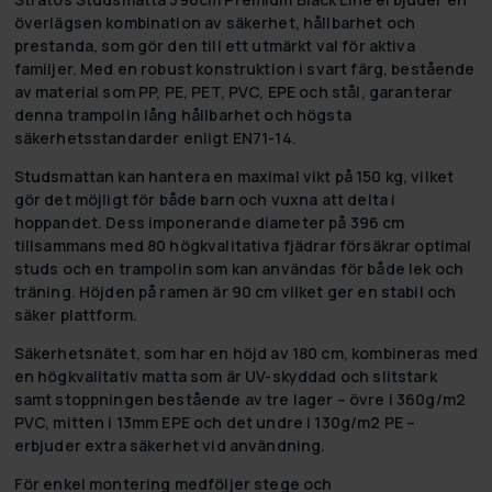
överlägsen kombination av säkerhet, hållbarhet och
prestanda, som gör den till ett utmärkt val för aktiva
familjer. Med en robust konstruktion i svart färg, bestående
av material som PP, PE, PET, PVC, EPE och stål, garanterar
denna trampolin lång hållbarhet och högsta
säkerhetsstandarder enligt EN71-14.
Studsmattan kan hantera en maximal vikt på 150 kg, vilket
gör det möjligt för både barn och vuxna att delta i
hoppandet. Dess imponerande diameter på 396 cm
tillsammans med 80 högkvalitativa fjädrar försäkrar optimal
studs och en trampolin som kan användas för både lek och
träning. Höjden på ramen är 90 cm vilket ger en stabil och
säker plattform.
Säkerhetsnätet, som har en höjd av 180 cm, kombineras med
en högkvalitativ matta som är UV-skyddad och slitstark
samt stoppningen bestående av tre lager – övre i 360g/m2
PVC, mitten i 13mm EPE och det undre i 130g/m2 PE –
erbjuder extra säkerhet vid användning.
För enkel montering medföljer stege och