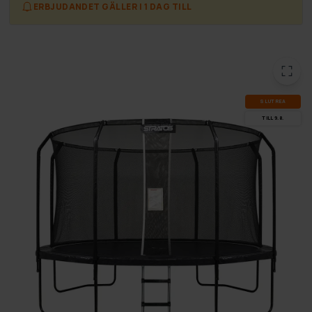
ERBJUDANDET GÄLLER I 1 DAG TILL
SLUT­REA
TILL 9.8.