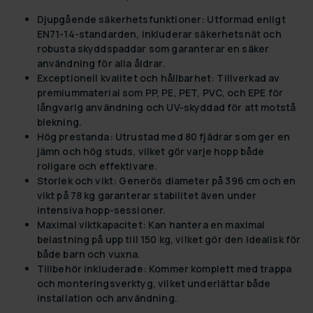
Djupgående säkerhetsfunktioner:
Utformad enligt
EN71-14-standarden, inkluderar säkerhetsnät och
robusta skyddspaddar som garanterar en säker
användning för alla åldrar.
Exceptionell kvalitet och hållbarhet:
Tillverkad av
premiummaterial som PP, PE, PET, PVC, och EPE för
långvarig användning och UV-skyddad för att motstå
blekning.
Hög prestanda:
Utrustad med 80 fjädrar som ger en
jämn och hög studs, vilket gör varje hopp både
roligare och effektivare.
Storlek och vikt:
Generös diameter på 396 cm och en
vikt på 78 kg garanterar stabilitet även under
intensiva hopp-sessioner.
Maximal viktkapacitet:
Kan hantera en maximal
belastning på upp till 150 kg, vilket gör den idealisk för
både barn och vuxna.
Tillbehör inkluderade:
Kommer komplett med trappa
och monteringsverktyg, vilket underlättar både
installation och användning.