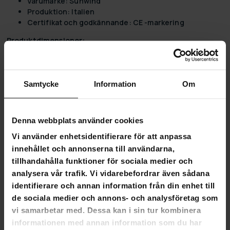
Varumärke: Sunwind
Produktion: Italien
Certifikat och godkännande: CE -markering
Produktdimensioner:
Höjd (CM): 77.5
Bredd (cm): 39.5
Djup (cm): 43.5
Samtycke
Information
Om
Produktvikt (KG): 11
Produktegenskaper:
Denna webbplats använder cookies
Färg: Svart
Vi använder enhetsidentifierare för att anpassa
Material: Metall
Kraft (W): 4 200
innehållet och annonserna till användarna,
Inkluderar fjärrkontroll: Nej
tillhandahålla funktioner för sociala medier och
Värmartyp: Gasvärmare
analysera vår trafik. Vi vidarebefordrar även sådana
Fjärrkontroll: Nej
identifierare och annan information från din enhet till
Garantitid: 2 år
de sociala medier och annons- och analysföretag som
Snabb värme
vi samarbetar med. Dessa kan i sin tur kombinera
Med en termostat som underlättar underhållet av
informationen med annan information som du har
standardtemperaturen