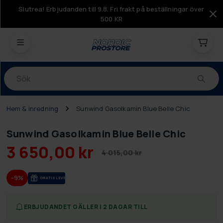
Slutrea! Erbjudanden till 9.8. Fri frakt på beställningar över
500 KR
Produkter
Hem & inredning
Sunwind Gasolkamin Blue Belle Chic
Sunwind Gasolkamin Blue Belle Chic
3 650,00 kr
4 015,00 kr
-9%
GRA­TIS LE­VE­RANS
ERBJUDANDET GÄLLER I 2 DAGAR TILL