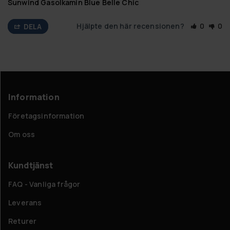
Sunwind Gasolkamin Blue Belle Chic
Hjälpte den här recensionen?
0
0
DELA
Information
Företagsinformation
Om oss
Kundtjänst
FAQ - Vanliga frågor
Leverans
Returer