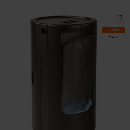
SLUT­REA
TILL 9.8.