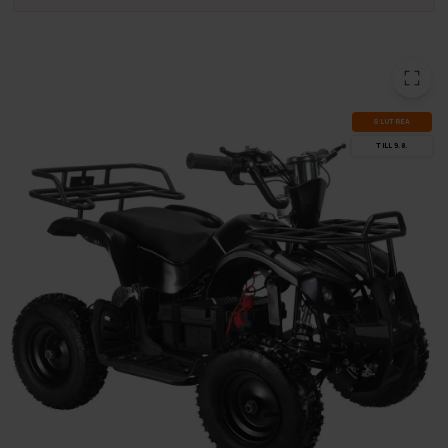
SLUT­REA
TILL 9.8.