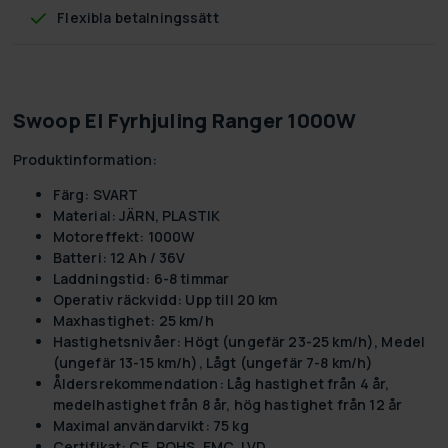
Flexibla betalningssätt
Swoop El Fyrhjuling Ranger 1000W
Produktinformation:
Färg:
SVART
Material:
JÄRN, PLASTIK
Motoreffekt:
1000W
Batteri:
12 Ah / 36V
Laddningstid:
6-8 timmar
Operativ räckvidd:
Upp till 20 km
Maxhastighet:
25 km/h
Hastighetsnivåer:
Högt (ungefär 23-25 km/h), Medel
(ungefär 13-15 km/h), Lågt (ungefär 7-8 km/h)
Åldersrekommendation:
Låg hastighet från 4 år,
medelhastighet från 8 år, hög hastighet från 12 år
Maximal användarvikt:
75 kg
Certifikat:
CE, ROHS, EMC, LVD