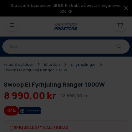
Slutrea! Erbjudanden till 9.8. Fri frakt på beställningar över
500 KR
Produkter
Fritid & outdoor
Elfordon
El fyrhjulingar
Swoop El Fyrhjuling Ranger 1000W
Swoop El Fyrhjuling Ranger 1000W
8 990,00 kr
12 990,00 kr
-30%
GRA­TIS LE­VE­RANS
ERBJUDANDET GÄLLER IDAG