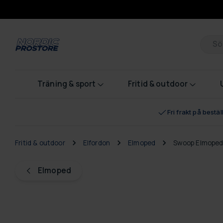
Pr
Träning & sport
Fritid & outdoor
Fri frakt på bestä
Fritid & outdoor
Elfordon
Elmoped
Swoop Elmoped
Elmoped