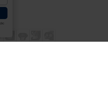
rdic
1000W Vit
maximal hastighet varierar beroende på förarens vikt, terr
atteri
imal räckvidd varierar beroende på förarens vikt, terräng, 