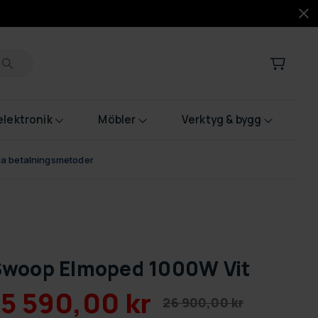
lektronik
Möbler
Verktyg & bygg
bla betalningsmetoder
woop Elmoped 1000W Vit
15 590,00 kr
26 900,00 kr