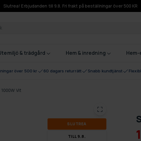
Slutrea! Erbjudanden till 9.8. Fri frakt på beställningar över 500 KR
odukter
Utemiljö & trädgård
Hem & inredning
Hem-e
llningar över 500 kr
60 dagars returrätt
Snabb kundtjänst
Flexi
 1000W Vit
S
SLUT­REA
TILL 9.8.