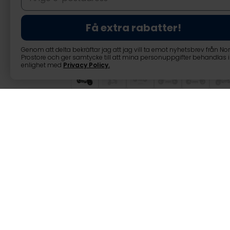
Få extra rabatter!
Genom att delta bekräftar jag att jag vill ta emot nyhetsbrev från No
Prostore och ger samtycke till att mina personuppgifter behandlas i
enlighet med
Privacy Policy
.
Swoop Elmoped 
Produktinformation
Motor:
1000W
Maxhastighet:
25 km/h (
Batteri:
48v20AH litiumb
Max räckvidd:
50 km (max
Laddningstid:
6-8 H