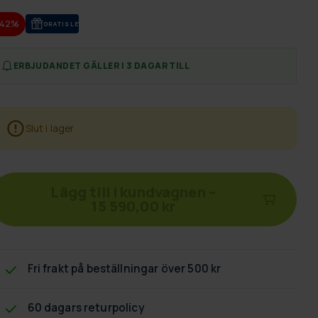
-42%
GRA­TIS LE­VE­RANS
ERBJUDANDET GÄLLER I 3 DAGAR TILL
Slut i lager
Lägg till i kundvagnen
–
15 590,00 kr
Fri frakt
på beställningar över 500 kr
60 dagars returpolicy