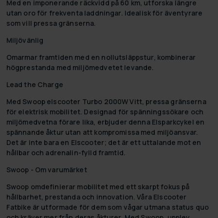
Med en imponerande räckvidd på 60 km, utforska längre
utan oro för frekventa laddningar. Idealisk för äventyrare
som vill pressa gränserna.
Miljövänlig
Omarmar framtiden med en nollutsläppstur, kombinerar
högprestanda med miljömedvetet levande.
Lead the Charge
Med Swoop elscooter Turbo 2000W Vitt, pressa gränserna
för elektrisk mobilitet. Designad för spänningssökare och
miljömedvetna förare lika, erbjuder denna Elsparkcykel en
spännande åktur utan att kompromissa med miljöansvar.
Det är inte bara en Elscooter; det är ett uttalande mot en
hållbar och adrenalin-fylld framtid.
Swoop - Om varumärket
Swoop omdefinierar mobilitet med ett skarpt fokus på
hållbarhet, prestanda och innovation. Våra Elscooter
Fatbike är utformade för dem som vågar utmana status quo
och kräver mer från deras åkturer. Med Swoop, upplev