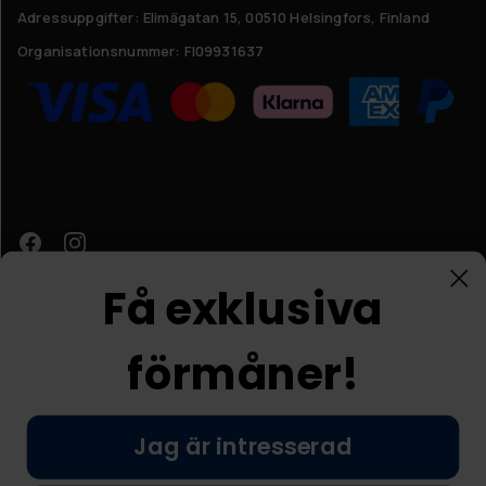
Adressuppgifter:
Elimägatan 15, 00510 Helsingfors, Finland
Organisationsnummer:
FI09931637
Få exklusiva
förmåner!
Kundtjänst
Jag är intresserad
© Nordic Prostore 2026
Allmänna villkor