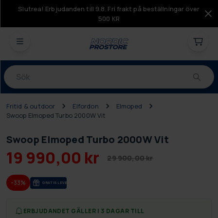
Slutrea! Erbjudanden till 9.8. Fri frakt på beställningar över
500 KR
Produkter
Fritid & outdoor
Elfordon
Elmoped
Swoop Elmoped Turbo 2000W Vit
Swoop Elmoped Turbo 2000W Vit
19 990,00 kr
29 900,00 kr
-33%
GRA­TIS LE­VE­RANS
ERBJUDANDET GÄLLER I 3 DAGAR TILL