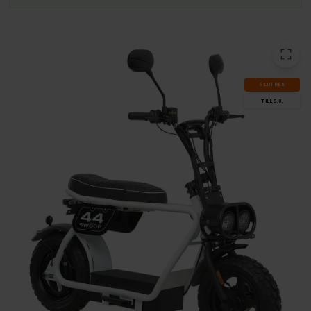
SLUT­REA
TILL 9.8.