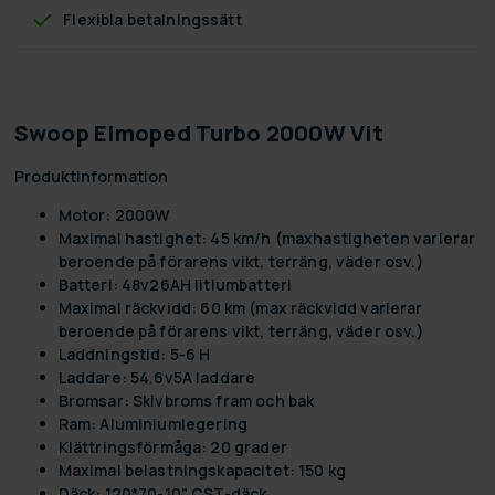
Flexibla betalningssätt
Swoop Elmoped Turbo 2000W Vit
Produktinformation
Motor:
2000W
Maximal hastighet:
45 km/h (maxhastigheten varierar
beroende på förarens vikt, terräng, väder osv.)
Batteri:
48v26AH litiumbatteri
Maximal räckvidd:
60 km (max räckvidd varierar
beroende på förarens vikt, terräng, väder osv.)
Laddningstid:
5-6 H
Laddare:
54.6v5A laddare
Bromsar:
Skivbroms fram och bak
Ram:
Aluminiumlegering
Klättringsförmåga:
20 grader
Maximal belastningskapacitet:
150 kg
Däck:
120*70-10" CST-däck