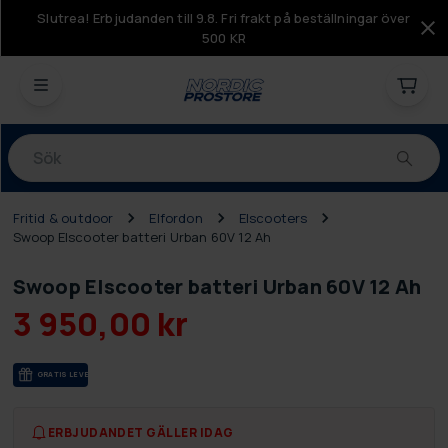
Slutrea! Erbjudanden till 9.8. Fri frakt på beställningar över
500 KR
Produkter
Fritid & outdoor
Elfordon
Elscooters
Swoop Elscooter batteri Urban 60V 12 Ah
Swoop Elscooter batteri Urban 60V 12 Ah
3 950,00 kr
GRA­TIS LE­VE­RANS
ERBJUDANDET GÄLLER IDAG