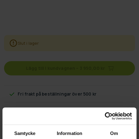
Slut i lager
Lägg till i kundvagnen
–
3 950,00 kr
Fri frakt
på beställningar över 500 kr
60 dagars returpolicy
Snabb & pålitlig kundtjänst
Samtycke
Information
Om