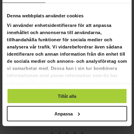
Flexibla betalningssätt
Denna webbplats använder cookies
Vi använder enhetsidentifierare för att anpassa
innehållet och annonserna till användarna,
Swoop Elscooter batteri Urban 60V 12 Ah
tillhandahålla funktioner för sociala medier och
analysera vår trafik. Vi vidarebefordrar även sådana
Swoop Kruiser Urban Elscooter Batteri
identifierare och annan information från din enhet till
Designad för Swoop Kruiser Urban Elscooter.
de sociala medier och annons- och analysföretag som
Batteri: 60V 12Ah Litiumjon.
vi samarbetar med. Dessa kan i sin tur kombinera
Räckvidd: Upp till 35 km på en laddning.
informationen med annan information som du har
Laddningstid: 5-7 timmar.
tillhandahållit eller som de har samlat in när du har
. Använd följande nyckelord: elscooter, elscooter med
använt deras tjänster.
sadel. Behåll HTML i texten.
Tillåt alla
Anpassa