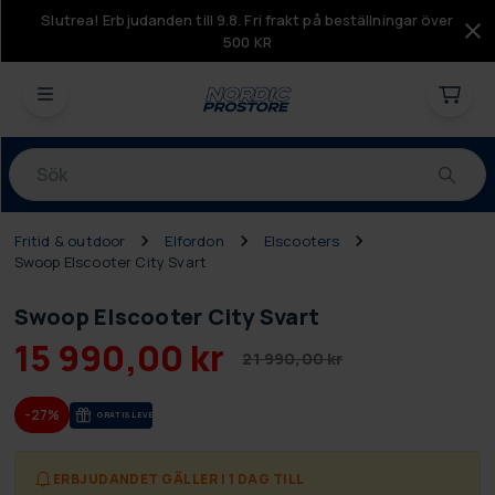
Slutrea! Erbjudanden till 9.8. Fri frakt på beställningar över
500 KR
Produkter
Fritid & outdoor
Elfordon
Elscooters
Swoop Elscooter City Svart
Swoop Elscooter City Svart
15 990,00 kr
21 990,00 kr
-27%
GRA­TIS LE­VE­RANS
ERBJUDANDET GÄLLER I 1 DAG TILL