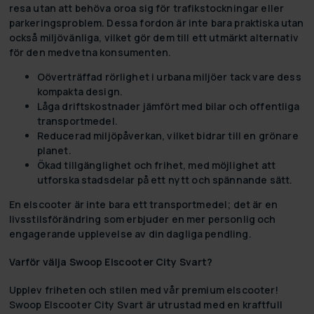
resa utan att behöva oroa sig för trafikstockningar eller
parkeringsproblem. Dessa fordon är inte bara praktiska utan
också miljövänliga, vilket gör dem till ett utmärkt alternativ
för den medvetna konsumenten.
Oöverträffad rörlighet i urbana miljöer tack vare dess
kompakta design.
Låga driftskostnader jämfört med bilar och offentliga
transportmedel.
Reducerad miljöpåverkan, vilket bidrar till en grönare
planet.
Ökad tillgänglighet och frihet, med möjlighet att
utforska stadsdelar på ett nytt och spännande sätt.
En elscooter är inte bara ett transportmedel; det är en
livsstilsförändring som erbjuder en mer personlig och
engagerande upplevelse av din dagliga pendling.
Varför välja Swoop Elscooter City Svart?
Upplev friheten och stilen med vår premium elscooter!
Swoop Elscooter City Svart är utrustad med en kraftfull