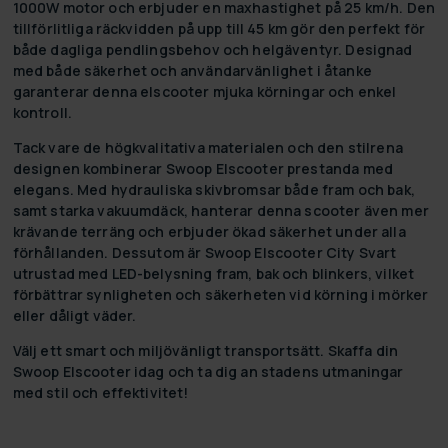
1000W motor och erbjuder en maxhastighet på 25 km/h. Den
tillförlitliga räckvidden på upp till 45 km gör den perfekt för
både dagliga pendlingsbehov och helgäventyr. Designad
med både säkerhet och användarvänlighet i åtanke
garanterar denna elscooter mjuka körningar och enkel
kontroll.
Tack vare de högkvalitativa materialen och den stilrena
designen kombinerar Swoop Elscooter prestanda med
elegans. Med hydrauliska skivbromsar både fram och bak,
samt starka vakuumdäck, hanterar denna scooter även mer
krävande terräng och erbjuder ökad säkerhet under alla
förhållanden. Dessutom är Swoop Elscooter City Svart
utrustad med LED-belysning fram, bak och blinkers, vilket
förbättrar synligheten och säkerheten vid körning i mörker
eller dåligt väder.
Välj ett smart och miljövänligt transportsätt. Skaffa din
Swoop Elscooter idag och ta dig an stadens utmaningar
med stil och effektivitet!