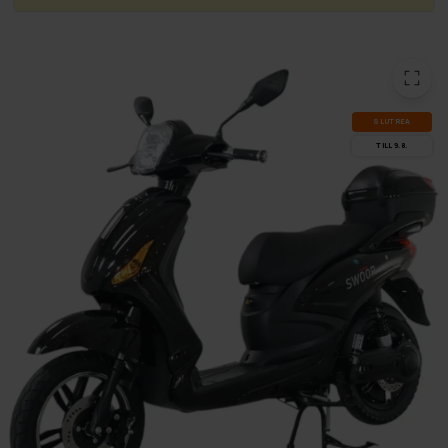
SLUT­REA
TILL 9.8.