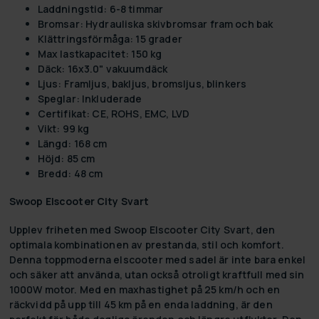
Laddningstid: 6-8 timmar
Bromsar: Hydrauliska skivbromsar fram och bak
Klättringsförmåga: 15 grader
Max lastkapacitet: 150 kg
Däck: 16x3.0" vakuumdäck
Ljus: Framljus, bakljus, bromsljus, blinkers
Speglar: Inkluderade
Certifikat: CE, ROHS, EMC, LVD
Vikt: 99 kg
Längd: 168 cm
Höjd: 85 cm
Bredd: 48 cm
Swoop Elscooter City Svart
Upplev friheten med
Swoop Elscooter City Svart
, den
optimala kombinationen av prestanda, stil och komfort.
Denna toppmoderna elscooter med sadel är inte bara enkel
och säker att använda, utan också otroligt kraftfull med sin
1000W motor. Med en maxhastighet på 25 km/h och en
räckvidd på upp till 45 km på en enda laddning, är den