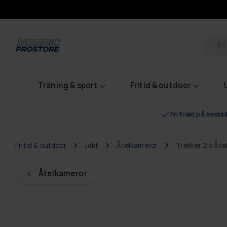
Pr
Träning & sport
Fritid & outdoor
Fri frakt på bestä
Fritid & outdoor
Jakt
Åtelkameror
Trekker 2 x Åt
Åtelkameror