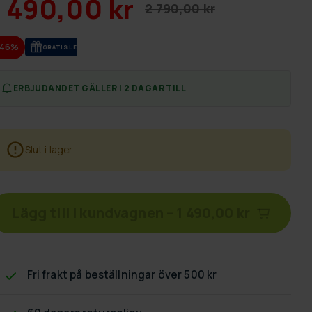
1 490,00 kr
2 790,00 kr
-46%
GRA­TIS LE­VE­RANS
ERBJUDANDET GÄLLER I 2 DAGAR TILL
Slut i lager
Lägg till i kundvagnen
–
1 490,00 kr
Fri frakt
på beställningar över 500 kr