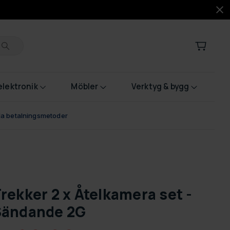
lektronik
Möbler
Verktyg & bygg
bla betalningsmetoder
rekker 2 x Åtelkamera set -
Sändande 2G