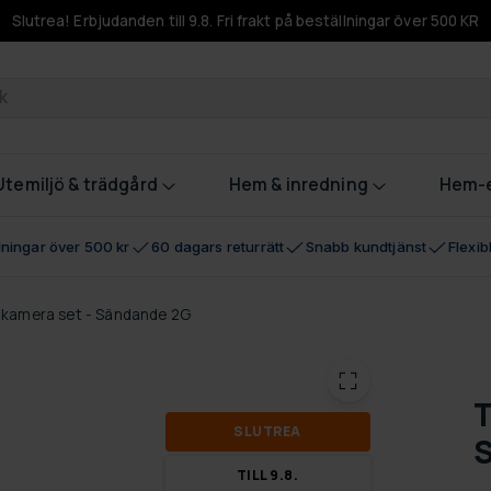
Slutrea! Erbjudanden till 9.8. Fri frakt på beställningar över 500 KR
odukter
Utemiljö & trädgård
Hem & inredning
Hem-e
llningar över 500 kr
60 dagars returrätt
Snabb kundtjänst
Flexi
elkamera set - Sändande 2G
T
SLUT­REA
TILL 9.8.