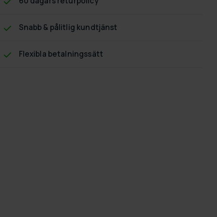
60 dagars returpolicy
Snabb & pålitlig kundtjänst
Flexibla betalningssätt