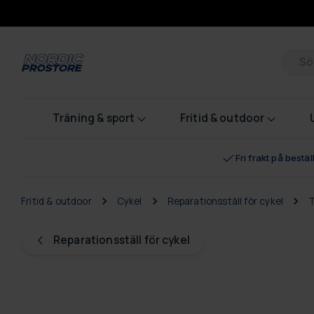
Pr
Träning & sport
Fritid & outdoor
Fri frakt på bestä
Fritid & outdoor
Cykel
Reparationsställ för cykel
T
Reparationsställ för cykel