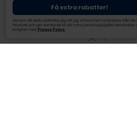
Få extra rabatter!
Genom att delta bekräftar jag att jag vill ta emot nyhetsbrev från No
Prostore och ger samtycke till att mina personuppgifter behandlas i
enlighet med
Privacy Policy
.
Trekker Cykelstä
Trekker Cykelställ för repara
Standardmodellen för cykelrep
service av cykeln. Racket är ti
säsongen. Med en vikt på bara 
1000-1500 mm och kan bära en 
Produktinformation: