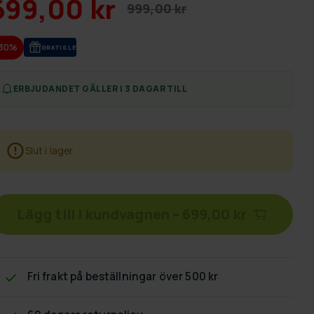
699,00 kr
999,00 kr
-30%
GRA­TIS LE­VE­RANS
ERBJUDANDET GÄLLER I 3 DAGAR TILL
Slut i lager
Lägg till i kundvagnen
–
699,00 kr
Fri frakt
på beställningar över 500 kr