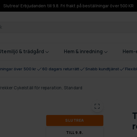
Slutrea! Erbjudanden till 9.8. Fri frakt på beställningar över 500 KR
odukter
Utemiljö & trädgård
Hem & inredning
Hem-e
llningar över 500 kr
60 dagars returrätt
Snabb kundtjänst
Flexi
rekker Cykelställ för reparation, Standard
T
SLUT­REA
r
TILL 9.8.