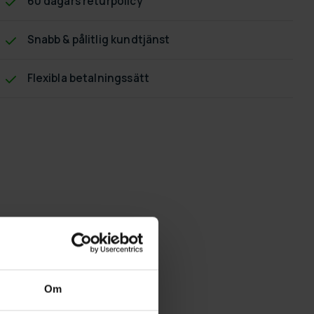
60 dagars returpolicy
Snabb & pålitlig kundtjänst
Flexibla betalningssätt
Om