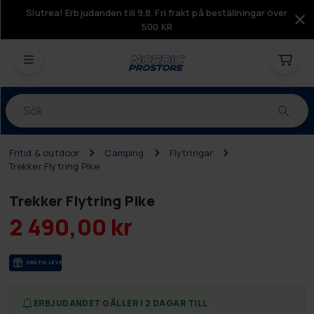
Slutrea! Erbjudanden till 9.8. Fri frakt på beställningar över
500 KR
Produkter
Fritid & outdoor
Camping
Flytringar
Trekker Flytring Pike
Trekker Flytring Pike
2 490,00 kr
GRA­TIS LE­VE­RANS
ERBJUDANDET GÄLLER I 2 DAGAR TILL