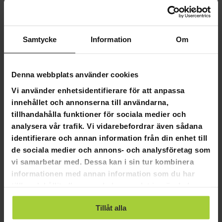
Flexibla betalningssätt
Samtycke
Information
Om
Trekker Flytring Pike
Denna webbplats använder cookies
Trekker Flytring Pike
Vi använder enhetsidentifierare för att anpassa
Funktioner:
innehållet och annonserna till användarna,
Max. belastning: 150 kg
tillhandahålla funktioner för sociala medier och
Vikt: 5,5 kg
analysera vår trafik. Vi vidarebefordrar även sådana
CE-certifierad
identifierare och annan information från din enhet till
Storlek: längd 120cm x bredd 110cm x höjd 35cm
de sociala medier och annons- och analysföretag som
Material: Cordula oxford, PVC luftblåsa inuti
vi samarbetar med. Dessa kan i sin tur kombinera
Förvaringsutrymme på baksidan
informationen med annan information som du har
U-formad
tillhandahållit eller som de har samlat in när du har
Inkluderar: Flytrör, fotpump, 2 sidfickor
använt deras tjänster.
Förpackningens mått:
Tillåt alla
Vikt: 6kg