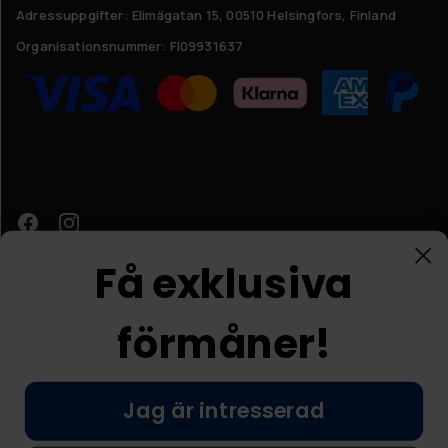
Adressuppgifter:
Elimägatan 15, 00510 Helsingfors, Finland
Organisationsnummer:
FI09931637
Få exklusiva
förmåner!
Kundtjänst
Jag är intresserad
© Nordic Prostore 2026
Allmänna villkor