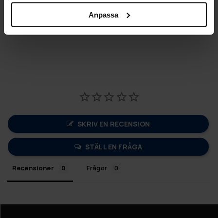
Längd: 48 cm
Anpassa
Bredd: 19cm
Höjd: 32 cm
SKRIV EN RECENSION
STÄLL EN FRÅGA
Recensioner
Frågor