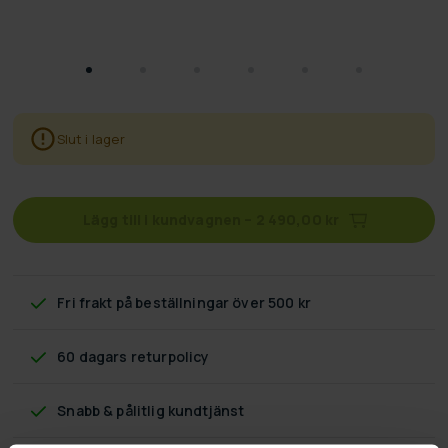
Slut i lager
Lägg till i kundvagnen
–
2 490,00 kr
Fri frakt
på beställningar över 500 kr
60 dagars returpolicy
Snabb & pålitlig kundtjänst